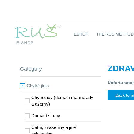
ESHOP
THE RUŠ METHOD 
ZDRA
Category
Unfortunatel
Chytré jídlo
Back to 
Chytrolády (domácí marmelády
a džemy)
​Domácí sirupy
Čatní, kvašeniny a jiné
naloženiny