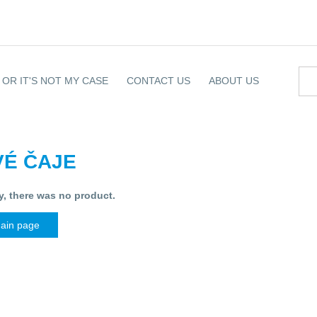
OR IT'S NOT MY CASE
CONTACT US
ABOUT US
VÉ ČAJE
y, there was no product.
main page