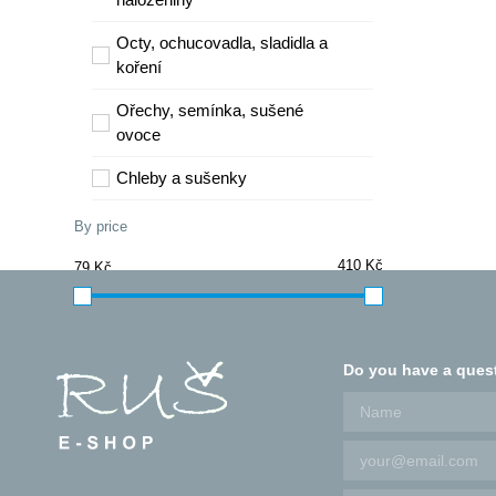
Octy, ochucovadla, sladidla a
koření
Ořechy, semínka, sušené
ovoce
Chleby a sušenky
Zdravé mlsání slané
By price
Zdravé mlsání sladké
Vegan
Bezlepkové mlsání
Do you have a ques
Řecké speciality
Zdravé čaje
Waldviertler Biohof - produkty z