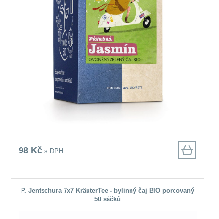
98 Kč
s DPH
P. Jentschura 7x7 KräuterTee - bylinný čaj BIO porcovaný
50 sáčků