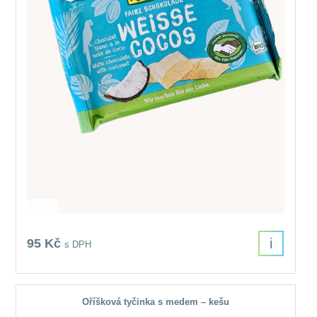
i
95 Kč
s DPH
Oříšková tyčinka s medem – kešu