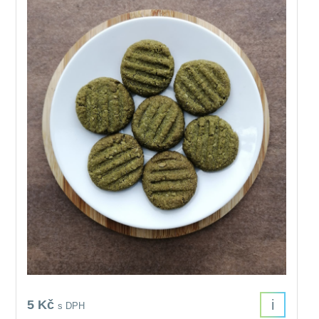
i
5 Kč
s DPH