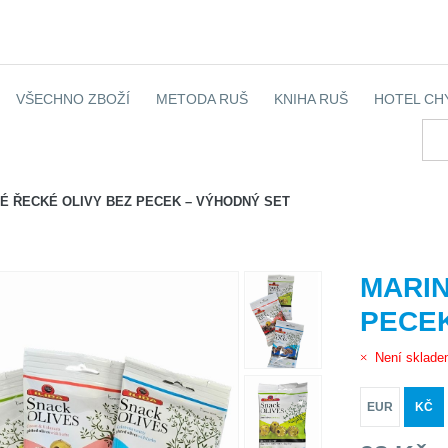
VŠECHNO ZBOŽÍ
METODA RUŠ
KNIHA RUŠ
HOTEL CH
É ŘECKÉ OLIVY BEZ PECEK – VÝHODNÝ SET
MARIN
PECEK
Není sklad
EUR
KČ