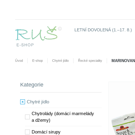
LETNÍ DOVOLENÁ (1.–17. 8.)
MARINOVAN
Úvod
E-shop
Chytré jídlo
Řecké speciality
Kategorie
Chytré jídlo
Chytrolády (domácí marmelády
a džemy)
​Domácí sirupy