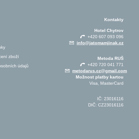
Kontakty
Hotel Chytrov
+420 607 093 096
info@jatomamjinak.cz
nky
ení zboží
Metoda RUŠ
+420 720 041 771
osobních údajů
metodarus.cz@gmail.com
Možnost platby kartou
Visa, MasterCard
IČ: 23016116
DIČ: CZ23016116