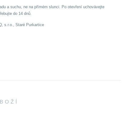
ladu a suchu, ne na přímém slunci. Po otevření uchovávejte
třebujte do 14 dnů.
 s.r.o., Staré Purkartice
ZBOŽÍ