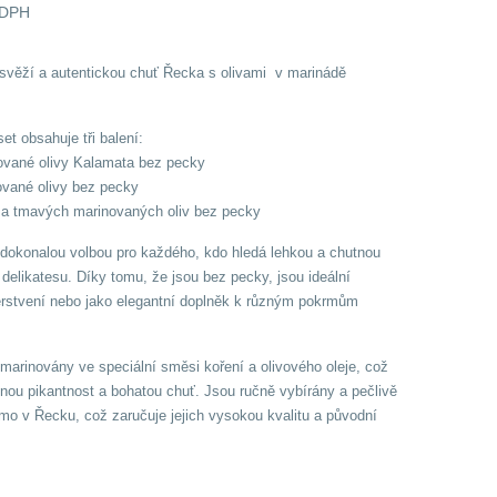
 DPH
 svěží a autentickou chuť Řecka s olivami v marinádě
et obsahuje tři balení:
ované olivy Kalamata bez pecky
ované olivy bez pecky
 a tmavých marinovaných oliv bez pecky
u dokonalou volbou pro každého, kdo hledá lehkou a chutnou
delikatesu. Díky tomu, že jsou bez pecky, jsou ideální
erstvení nebo jako elegantní doplněk k různým pokrmům
u marinovány ve speciální směsi koření a olivového oleje, což
nou pikantnost a bohatou chuť. Jsou ručně vybírány a pečlivě
mo v Řecku, což zaručuje jejich vysokou kvalitu a původní