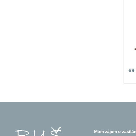
69
Mám zájem o zasílán