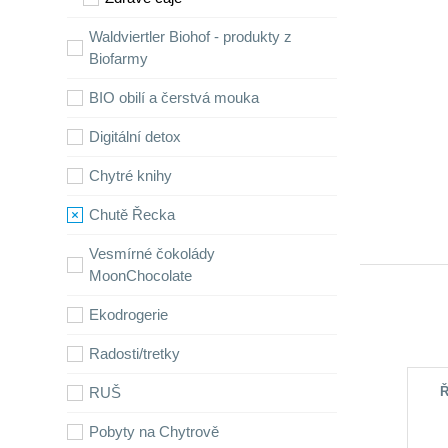
Waldviertler Biohof - produkty z
Biofarmy
BIO obilí a čerstvá mouka
Digitální detox
Chytré knihy
Chutě Řecka
Vesmírné čokolády
MoonChocolate
Ekodrogerie
Radosti/tretky
RUŠ
Ř
Pobyty na Chytrově