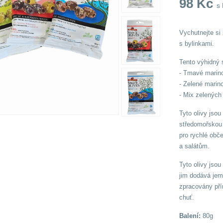
98
Kč
s
Vychutnejte si
s bylinkami.
Tento výhidný s
- Tmavé marin
- Zelené marin
- Mix zelených
Tyto olivy jso
středomořskou 
pro rychlé obč
a salátům.
Tyto olivy jso
jim dodává jem
zpracovány pří
chuť.
Balení:
80g