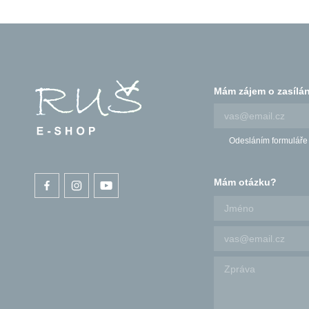
Biofarmy
BIO obilí a čerstvá mouka
Digitální detox
Mám zájem o zasílán
Chytré knihy
Chutě Řecka
Odesláním formuláře
Vesmírné čokolády
MoonChocolate
Mám otázku?
Ekodrogerie
Radosti/tretky
RUŠ
Pobyty na Chytrově