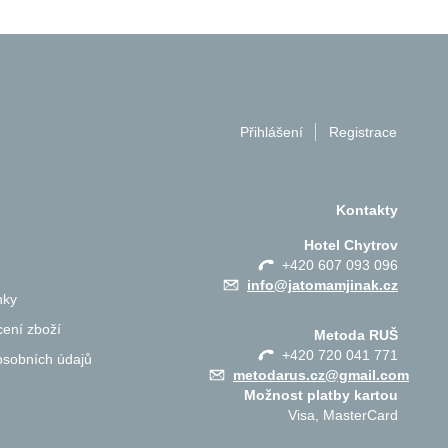
Přihlášení
Registrace
Kontakty
Hotel Chytrov
+420 607 093 096
info@jatomamjinak.cz
nky
ení zboží
Metoda RUŠ
+420 720 041 771
osobních údajů
metodarus.cz@gmail.com
Možnost platby kartou
Visa, MasterCard