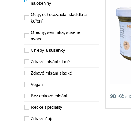
naloženiny
Octy, ochucovadla, sladidla a
koření
Ořechy, semínka, sušené
ovoce
Chleby a sušenky
Zdravé mlsání slané
Zdravé mlsání sladké
Vegan
98 Kč
Bezlepkové mlsání
s 
Řecké speciality
Zdravé čaje
Waldviertler Biohof - produkty z