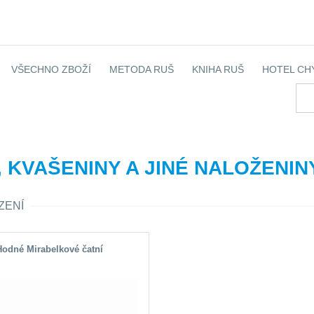
VŠECHNO ZBOŽÍ
METODA RUŠ
KNIHA RUŠ
HOTEL CH
, KVAŠENINY A JINÉ NALOŽENIN
ZENÍ
odné Mirabelkové čatní