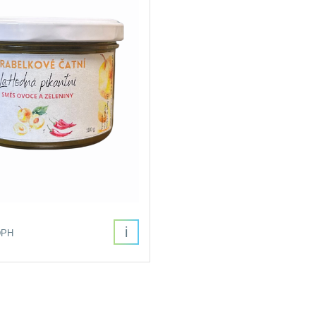
i
DPH