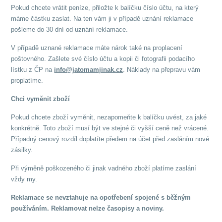
Pokud chcete vrátit peníze, přiložte k balíčku číslo účtu, na který
máme částku zaslat. Na ten vám ji v případě uznání reklamace
pošleme do 30 dní od uznání reklamace.
V případě uznané reklamace máte nárok také na proplacení
poštovného. Zašlete své číslo účtu a kopii či fotografii podacího
lístku z ČP na
info@jatomamjinak.cz
. Náklady na přepravu vám
proplatíme.
Chci vyměnit zboží
Pokud chcete zboží vyměnit, nezapomeňte k balíčku uvést, za jaké
konkrétně. Toto zboží musí být ve stejné či vyšší ceně než vrácené.
Případný cenový rozdíl doplatíte předem na účet před zasláním nové
zásilky.
Při výměně poškozeného či jinak vadného zboží platíme zaslání
vždy my.
Reklamace se nevztahuje na opotřebení spojené s běžným
používáním. Reklamovat nelze časopisy a noviny.