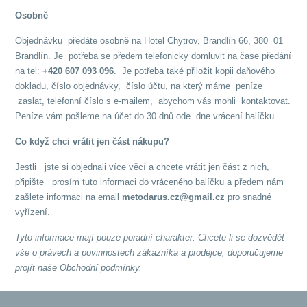
Osobně
Objednávku předáte osobně na Hotel Chytrov, Brandlín 66, 380 01
Brandlín. Je potřeba se předem telefonicky domluvit na čase předání
na tel:
+420 607 093 096
. Je potřeba také přiložit kopii daňového
dokladu, číslo objednávky, číslo účtu, na který máme peníze
zaslat, telefonní číslo s e-mailem, abychom vás mohli kontaktovat.
Peníze vám pošleme na účet do 30 dnů ode dne vrácení balíčku.
Co když chci vrátit jen část nákupu?
Jestli jste si objednali více věcí a chcete vrátit jen část z nich,
připište prosím tuto informaci do vráceného balíčku a předem nám
zašlete informaci na email
metodarus.cz@gmail.cz
pro snadné
vyřízení.
Tyto informace mají pouze poradní charakter. Chcete-li se dozvědět
vše o právech a povinnostech zákazníka a prodejce, doporučujeme
projít naše Obchodní podmínky.