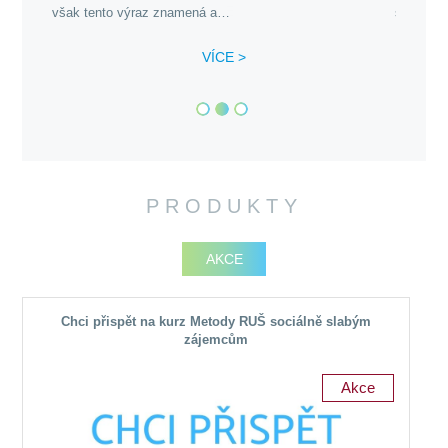
však tento výraz znamená a…
směsí. D
VÍCE >
PRODUKTY
AKCE
Chci přispět na kurz Metody RUŠ sociálně slabým
zájemcům
Akce