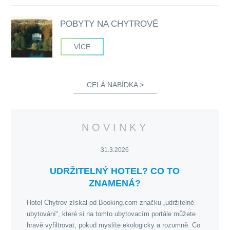
POBYTY NA CHYTROVĚ
VÍCE
CELÁ NABÍDKA >
NOVINKY
31.3.2026
LO?
UDRŽITELNÝ HOTEL? CO TO
VES
ZNAMENÁ?
stně
bídnout
Hotel Chytrov získal od Booking.com značku „udržitelné
Hledáte 
m.
ubytování“, které si na tomto ubytovacím portále můžete
opravdu 
hravě vyfiltrovat, pokud myslíte ekologicky a rozumně. Co
vyrábějí