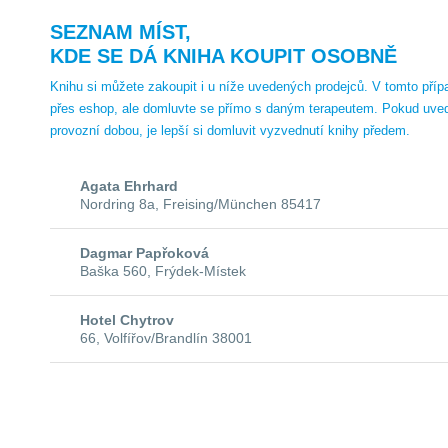
SEZNAM MÍST,
KDE SE DÁ KNIHA KOUPIT OSOBNĚ
Knihu si můžete zakoupit i u níže uvedených prodejců. V tomto příp
přes eshop, ale domluvte se přímo s daným terapeutem. Pokud uve
provozní dobou, je lepší si domluvit vyzvednutí knihy předem.
Agata Ehrhard
Nordring 8a, Freising/München 85417
Dagmar Papřoková
Baška 560, Frýdek-Místek
Hotel Chytrov
66, Volfířov/Brandlín 38001