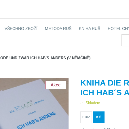
VŠECHNO ZBOŽÍ
METODA RUŠ
KNIHA RUŠ
HOTEL CH
HODE UND ZWAR ICH HAB´S ANDERS (V NĚMČINĚ)
KNIHA DIE
Akce
ICH HAB´S 
Skladem
EUR
KČ