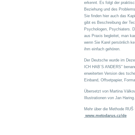
erkennt. Es folgt der praktis
Beziehung und des Problems zu 
Sie finden hier auch das Kap
gibt es Beschreibung der Te
Psychologen, Psychiaters. D
aus Praxis begleitet, man ka
wenn Sie Karel persönlich ke
ihm einfach gehören.
Der Deutsche wurde im Dezem
ICH HAB`S ANDERS" benannt, 
erweiterten Version des tsch
Einband, Offsetpapier, Form
Übersetzt von Martina Válko
Illustrationen von Jan Haring.
Mehr über die Methode RUŠ u
www.metodarus.cz/de