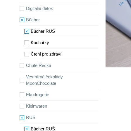
Digitální detox
Bücher
Bücher RUŠ
Kuchařky
Čtení pro zdraví
Chutě Řecka
Vesmírné čokolády
MoonChocolate
Ekodrogerie
Kleinwaren
RUŠ
Bücher RUŠ