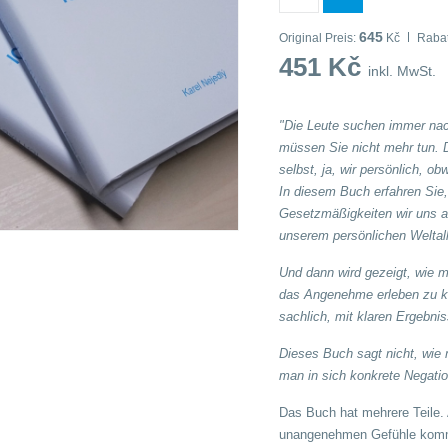
645
Original Preis:
Kč
Rabat
451
Kč
inkl. MwSt.
"Die Leute suchen immer nac
müssen Sie nicht mehr tun. D
selbst, ja, wir persönlich, o
In diesem Buch erfahren Sie, 
Gesetzmäßigkeiten wir uns 
unserem persönlichen Weltall
Und dann wird gezeigt, wie
das Angenehme erleben zu kön
sachlich, mit klaren Ergebni
Dieses Buch sagt nicht, wie 
man in sich konkrete Negatio
Das Buch hat mehrere Teile. 
unangenehmen Gefühle komme