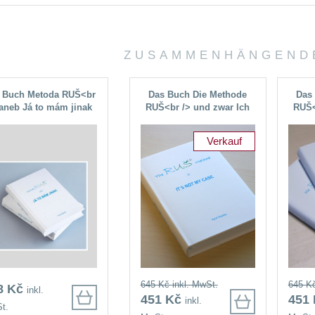
ZUSAMMENHÄNGENDE
 Buch Metoda RUŠ<br
Das Buch Die Methode
Das
 aneb Já to mám jinak
RUŠ<br /> und zwar Ich
RUŠ<
(auf tschechisch)
hab's anders (auf
h
Englisch)
Verkauf
645 Kč
inkl. MwSt.
645 K
8 Kč
inkl.
451 Kč
451
inkl.
t.