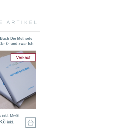
 ARTIKEL
 Buch Die Methode
br /> und zwar Ich
ab's anders (auf
Deutsch)
Verkauf
č
inkl. MwSt.
 Kč
inkl.