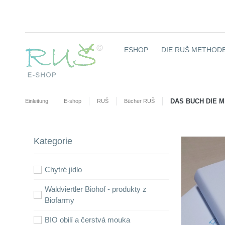
ESHOP
DIE RUŠ METHODE
DAS BUCH DIE M
Einleitung
E-shop
RUŠ
Bücher RUŠ
Kategorie
Chytré jídlo
Waldviertler Biohof - produkty z
Biofarmy
BIO obilí a čerstvá mouka