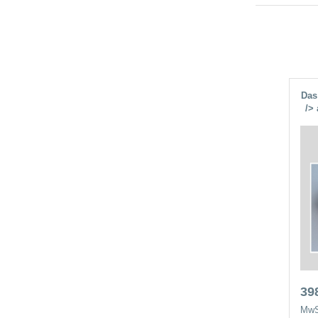
Das
/>
39
MwS