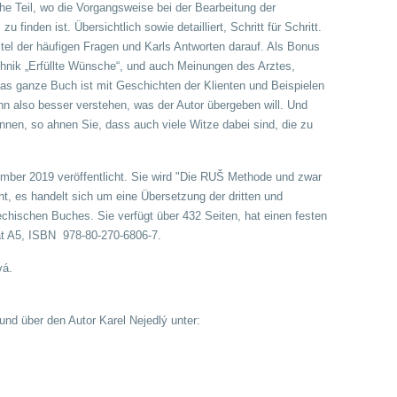
che Teil, wo die Vorgangsweise bei der Bearbeitung der
finden ist. Übersichtlich sowie detailliert, Schritt für Schritt.
itel der häufigen Fragen und Karls Antworten darauf. Als Bonus
chnik „Erfüllte Wünsche“, und auch Meinungen des Arztes,
as ganze Buch ist mit Geschichten der Klienten und Beispielen
nn also besser verstehen, was der Autor übergeben will. Und
nnen, so ahnen Sie, dass auch viele Witze dabei sind, die zu
ber 2019 veröffentlicht.
Sie wird "D
ie RUŠ Methode und zwar
es handelt sich um eine Übersetzung der dritten und
echischen Buches. Sie verfügt über 432 Seiten, hat einen festen
at A5, ISBN
978-80-270-6806-7.
vá.
nd über den Autor Karel Nejedlý unter: