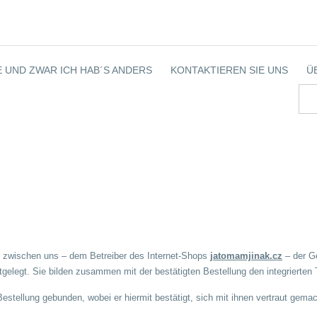
 UND ZWAR ICH HAB´S ANDERS
KONTAKTIEREN SIE UNS
Ü
 zwischen uns – dem Betreiber des Internet-Shops
jatomamjinak.cz
– der G
gelegt. Sie bilden zusammen mit der bestätigten Bestellung den integrierten 
stellung gebunden, wobei er hiermit bestätigt, sich mit ihnen vertraut gema