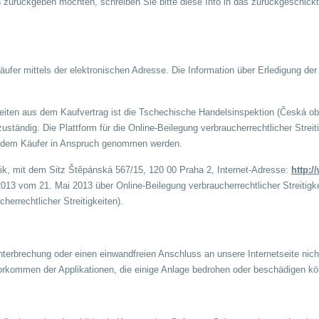
n zurückgeben möchten, schreiben Sie bitte diese Info in das zurückgeschick
ufer mittels der elektronischen Adresse. Die Information über Erledigung 
tigkeiten aus dem Kaufvertrag ist die Tschechische Handelsinspektion (Česká 
uständig. Die Plattform für die Online-Beilegung verbraucherrechtlicher Streit
nd dem Käufer in Anspruch genommen werden.
k, mit dem Sitz Štěpánská 567/15, 120 00 Praha 2, Internet-Adresse:
http:/
13 vom 21. Mai 2013 über Online-Beilegung verbraucherrechtlicher Streitigk
errechtlicher Streitigkeiten).
unterbrechung oder einen einwandfreien Anschluss an unsere Internetseite nich
s Vorkommen der Applikationen, die einige Anlage bedrohen oder beschädigen k