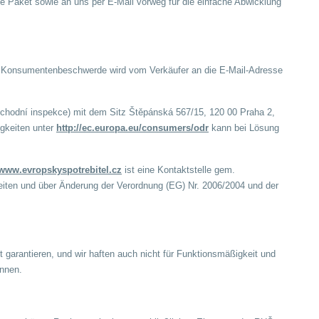
te Paket sowie an uns per E-Mail vorweg für die einfache Abwicklung
der Konsumentenbeschwerde wird vom Verkäufer an die E-Mail-Adresse
obchodní inspekce) mit dem Sitz Štěpánská 567/15, 120 00 Praha 2,
igkeiten unter
http://ec.europa.eu/consumers/odr
kann bei Lösung
/www.evropskyspotrebitel.cz
ist eine Kontaktstelle gem.
eiten und über Änderung der Verordnung (EG) Nr. 2006/2004 und der
t garantieren, und wir haften auch nicht für Funktionsmäßigkeit und
önnen.