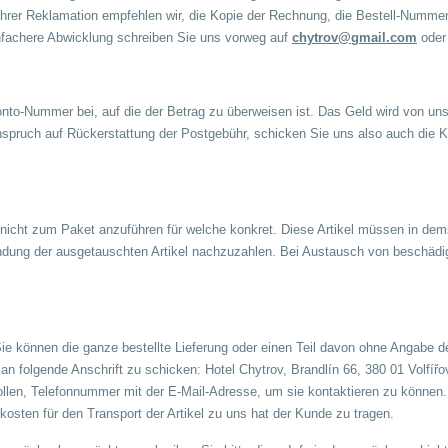
g Ihrer Reklamation empfehlen wir, die Kopie der Rechnung, die Bestell-Numm
infachere Abwicklung schreiben Sie uns vorweg auf
chytrov@gmail.com
oder 
to-Nummer bei, auf die der Betrag zu überweisen ist. Das Geld wird von un
nspruch auf Rückerstattung der Postgebühr, schicken Sie uns also auch die
nicht zum Paket anzuführen für welche konkret. Diese Artikel müssen in dem
ndung der ausgetauschten Artikel nachzuzahlen. Bei Austausch von beschädigt
 Sie können die ganze bestellte Lieferung oder einen Teil davon ohne Angabe
an folgende Anschrift zu schicken: Hotel Chytrov, Brandlín 66, 380 01 Volfíř
llen, Telefonnummer mit der E-Mail-Adresse, um sie kontaktieren zu können
osten für den Transport der Artikel zu uns hat der Kunde zu tragen.