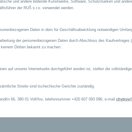
, grafische und andere bildende Kunstwerke, Software, Schutzmarken und ande
häftsführer der RUŠ s.r.o. verwendet werden.
personenbezogenen Daten in dem für Geschäftsabwicklung notwendigen Umfan
beitung der personenbezogenen Daten durch Abschluss des Kaufvertrages (mit
r keinem Dritten bekannt zu machen.
nen auf unserer Internetseite durchgeführt worden ist, stellen die vollständig
sämtliche Streite sind tschechische Gerichte zuständig.
andlín 66, 380 01 Volfířov, telefonnummer +420 607 093 096, e-mail
chytrov