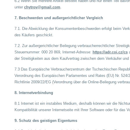
6.2 Wenn Sie mehrere Artikel bestellt haben und nur einen Teil davo
unter
chytrov@gmail.com
.
7. Beschwerden und außergerichtlicher Vergleich
7.1. Die Abwicklung der Konsumentenbeschwerden erfolgt beim Verkä
des Käufers geschickt.
7.2. Zur außergerichtlicher Beilegung verbraucherrechtlicher Strei
Steuernummer: 000 20 869, Internet-Adresse:
https://adr.coi.cz/cs
z
der Streitigkeiten aus dem Kaufvertrag zwischen dem Verkäufer u
7.3 Das Europäische Verbraucherzentrum der Tschechischen Republi
Verordnung des Europäischen Parlamentes und Rates (EU) Nr. 524/20
Richtlinie 2009/22/EG (Verordnung über die Online-Beilegung verbrauch
8. Internetverbindung
8.1 Internet ist ein instabiles Medium, deshalb können wir die Nicht
Kompatibilität unserer Internetseite mit Ihrer Software oder für da
9. Schutz des geistigen Eigentums