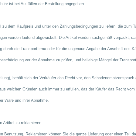
bühr ist bei Ausfüllen der Bestellung angegeben.
kel zu dem Kaufpreis und unter den Zahlungsbedingungen zu liefern, die zum 
lungen werden laufend abgewickelt. Die Artikel werden sachgemäß verpackt, d
ung durch die Transportfirma oder für die ungenaue Angabe der Anschrift des K
nbeschädigung vor der Abnahme zu prüfen, und beliebige Mängel der Transpor
tellung), behält sich der Verkäufer das Recht vor, den Schadenersatzanspruch
rs aus welchen Gründen auch immer zu erfüllen, das der Käufer das Recht vom 
er Ware und ihrer Abnahme.
 Artikel zu reklamieren.
n Benutzung. Reklamieren können Sie die ganze Lieferung oder einen Teil davo