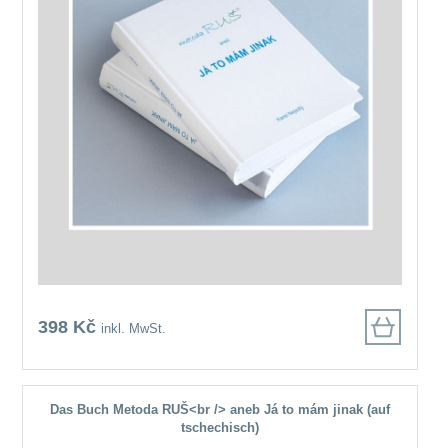
398 Kč
inkl. MwSt.
Das Buch Metoda RUŠ<br /> aneb Já to mám jinak (auf
tschechisch)