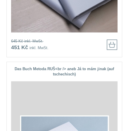
645 Kč
inkl. MwSt.
451 Kč
inkl. MwSt.
Das Buch Metoda RUŠ<br /> aneb Já to mám jinak (auf
tschechisch)