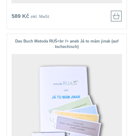
589 Kč
inkl. MwSt.
Das Buch Metoda RUŠ<br /> aneb Já to mám jinak (auf
tschechisch)