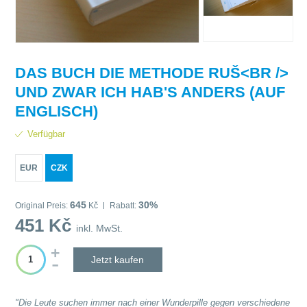
DAS BUCH DIE METHODE RUŠ<BR />
UND ZWAR ICH HAB'S ANDERS (AUF
ENGLISCH)
Verfügbar
EUR
CZK
645
30%
Original Preis:
Kč
Rabatt:
451
Kč
inkl. MwSt.
Jetzt kaufen
"Die Leute suchen immer nach einer Wunderpille gegen verschiedene