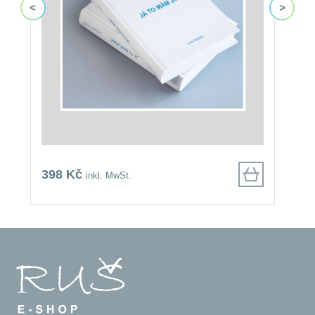
6
398 Kč
inkl. MwSt.
4