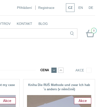
Přihlášení
Registrace
CZ
EN
DE
YTROV
KONTAKT
BLOG
0
CENA
AKCE
ot my case
Kniha Die RUŠ Methode und zwar Ich hab
´s anders (v němčině)
Akce
Akce