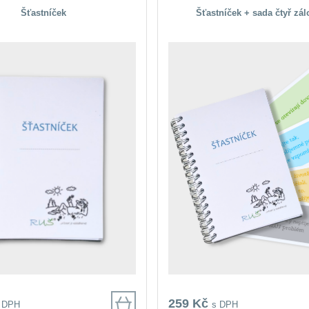
Šťastníček
Šťastníček + sada čtyř zá
259 Kč
 DPH
s DPH