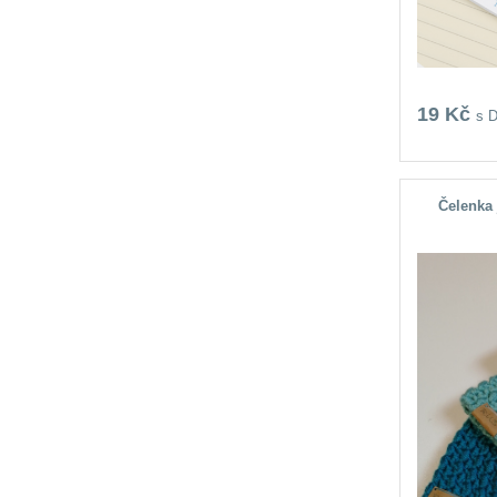
19 Kč
s 
Čelenka 