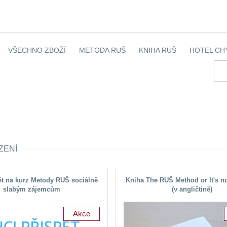
VŠECHNO ZBOŽÍ
METODA RUŠ
KNIHA RUŠ
HOTEL CH
ZENÍ
ět na kurz Metody RUŠ sociálně
Kniha The RUŠ Method or It's n
slabým zájemcům
(v angličtině)
Akce