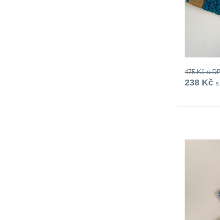
475 Kč
s D
238 Kč
s