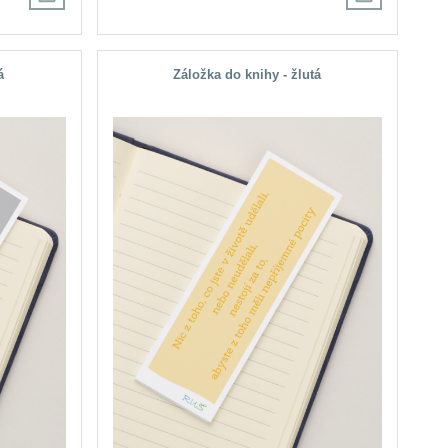
á
Záložka do knihy - žlutá