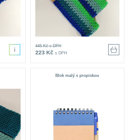
445 Kč
s DPH
i
223 Kč
s DPH
Blok malý s propiskou