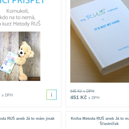
645 Kč
s DPH
i
č
s DPH
451 Kč
s DPH
oda RUŠ aneb Já to mám jinak
Kniha Metoda RUŠ aneb Já to m
Šťastníček