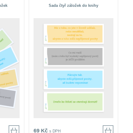
ložek
Sada čtyř záložek do knihy
69 Kč
s DPH