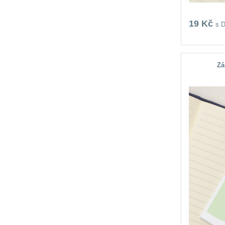
19 Kč
s 
Zá