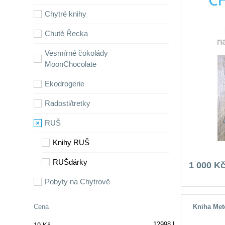
Chytré knihy
Chutě Řecka
Vesmírné čokolády
MoonChocolate
Ekodrogerie
Radosti/tretky
RUŠ
Knihy RUŠ
RUŠdárky
1 000 K
Pobyty na Chytrově
Kniha Met
Cena