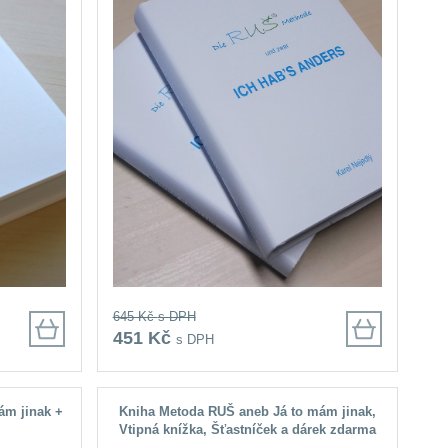
645 Kč
s DPH
451 Kč
s DPH
ám jinak +
Kniha Metoda RUŠ aneb Já to mám jinak,
Vtipná knížka, Šťastníček a dárek zdarma