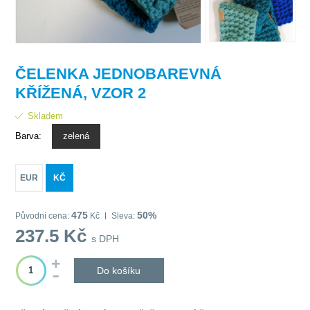
ČELENKA JEDNOBAREVNÁ
KŘÍŽENÁ, VZOR 2
Skladem
Barva:
zelená
EUR
KČ
475
50%
Původní cena:
Kč
Sleva:
237.5
Kč
s DPH
Do košíku