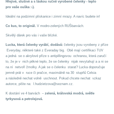
Hřejivé, slušivé a s láskou ručně vyrobené čelenky - teplo
pro vaše ouška :-).
Ideální na podzimní plískanice i zimní mrazy. A navíc budete in!
Co kus, to originál.
V modro-zelených RUŠbarvách.
Skvělý dárek pro vás i vaše blízké.
Lucka, která čelenky vyrábí, dodává:
čelenky jsou vyrobeny z příze
Everyday, některé také z Everaday big. Obě mají certifikaci TUV
a jedná se o akrylové příze s antipillingovou ochranou, která zaručí
to, že je v nich pěkné teplo, že se čelenky nijak nevytahují a a ni se
na ní netvoří žmolky. A jak se o čelenku starat? Lucka doporučuje
jemně prát v ruce či pračce, maximálně na 30 stupňů Celsia
a následně nechat volně uschnout. Pokud chcete nechat vzkaz
autorce, pište na: l.hudzietzova@seznam.cz.
K dostání ve 4 barvách –
zelená, královská modrá, světle
tyrkysová a petrolejová.