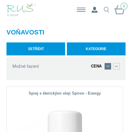
0
VOŇAVOSTI
SETŘÍDIT
KATEGORIE
Možné řazení
CENA
Sprej s éterickými oleji Spiron - Energy