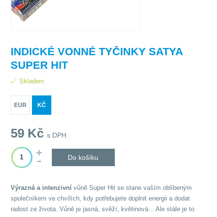
INDICKÉ VONNÉ TYČINKY SATYA
SUPER HIT
Skladem
EUR
KČ
59
Kč
s DPH
Do košíku
Výrazná a intenzivní
vůně Super Hit
se stane vaším oblíbeným
společníkem ve chvílích, kdy potřebujete doplnit energii a dodat
radost ze života. Vůně je jasná, svěží, květinová... Ale stále je to