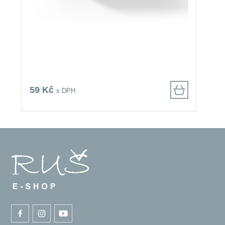
59 Kč
5
s DPH