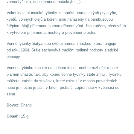
vonná tyčinka, superjemnost nečekejte! ;-)
Velmi kvalitní indické tyčinky ze směsí aromatických pryskyřic,
květů, vonných olejů a koření jsou nanášeny na bambusovou
štěpinu. Mají příjemnou hutnou přírodní vůni. Jsou určeny především
k vytvoření příjemné atmosféry a provonění prostor.
Vonné tyčinky
Satya
jsou světoznámou značkou, která funguje
od roku 1964. Stále zachovává tradiční rodinné hodnoty a etické
principy.
Vonnou tyčinku zapalte na jednom konci, nechte rozhořet a poté
plamen uhaste, tak, aby konec vonné tyčinky stále žhnul. Tyčinku
můžete umístit do stojánku, které existují v mnoha provedeních
nebo je možno je pálit v bílém písku či zapíchnuté v květináči se
zemí.
Dovoz:
Shanti
Obsah:
15 g