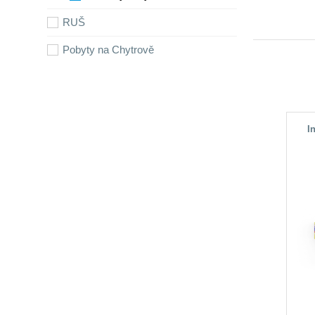
RUŠ
Pobyty na Chytrově
I