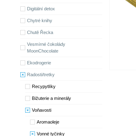
Digitální detox
Chytré knihy
Chutě Řecka
Vesmírné čokolády
MoonChocolate
Ekodrogerie
Radosti/tretky
Recypytlíky
Bižuterie a minerály
Voňavosti
Aromaoleje
Vonné tyčinky