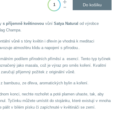
Do košíku
ky
s příjemně květinovou
vůní
Satya Natural
od výrobce
 Nag Champa.
tální vůně s tóny květin i dřevin je vhodná k meditaci
navozuje atmosféru klidu a napojení s přírodou..
imálním podílem přírodních příměsí a esencí. Tento typ tyčinek
označený jako masala, což je výraz pro směs koření. Kvalitní
zaručují příjemný požitek z originální vůně.
z bambusu, ze dřeva, aromatických bylin a koření.
dnom konci, nechte rozhořet a poté plamen uhaste, tak, aby
nul. Tyčinku můžete umístit do stojánku, které existují v mnoha
 pálit v bílém písku či zapíchnuté v květináči se zemí.