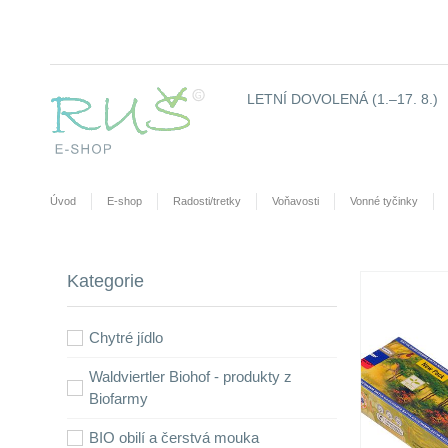
LETNÍ DOVOLENÁ (1.–17. 8.)
Úvod
E-shop
Radosti/tretky
Voňavosti
Vonné tyčinky
Kategorie
Chytré jídlo
Waldviertler Biohof - produkty z
Biofarmy
BIO obilí a čerstvá mouka