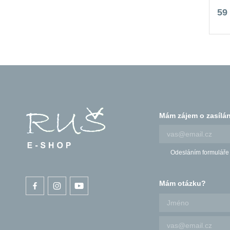
59
Mám zájem o zasílán
Odesláním formuláře
Mám otázku?