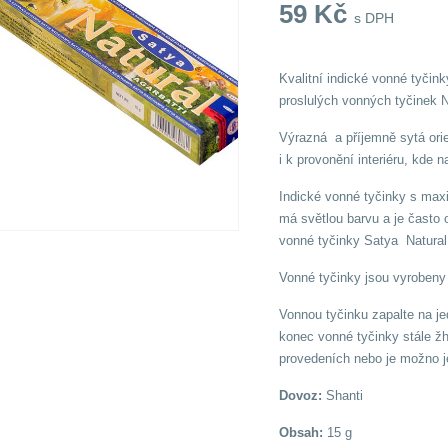
59
Kč
s DPH
Kvalitní indické vonné tyčin
proslulých vonných tyčinek
Výrazná a příjemně sytá orien
i k provonění interiéru, kde 
Indické vonné tyčinky s max
má světlou barvu a je často 
vonné tyčinky Satya Natural 
Vonné tyčinky jsou vyrobeny 
Vonnou tyčinku zapalte na je
konec vonné tyčinky stále žh
provedeních nebo je možno je
Dovoz:
Shanti
Obsah:
15 g