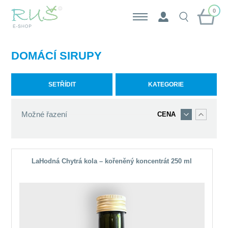
0
​DOMÁCÍ SIRUPY
SETŘÍDIT
KATEGORIE
Možné řazení
CENA
LaHodná Chytrá kola – kořeněný koncentrát 250 ml