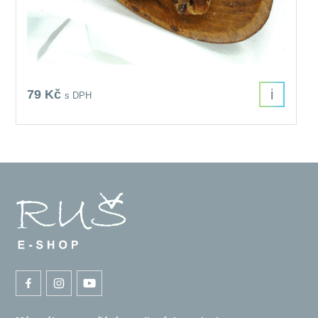
i
79 Kč
s DPH