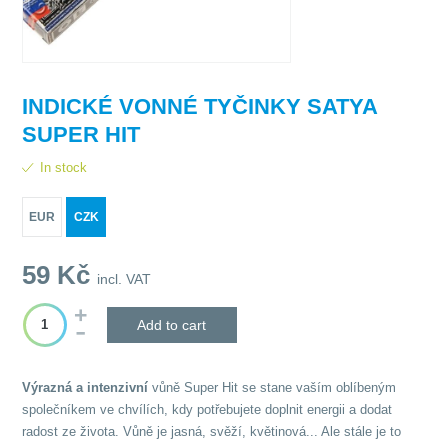
INDICKÉ VONNÉ TYČINKY SATYA
SUPER HIT
In stock
EUR
CZK
59
Kč
incl. VAT
Add to cart
Výrazná a intenzivní
vůně Super Hit
se stane vaším oblíbeným
společníkem ve chvílích, kdy potřebujete doplnit energii a dodat
radost ze života. Vůně je jasná, svěží, květinová... Ale stále je to