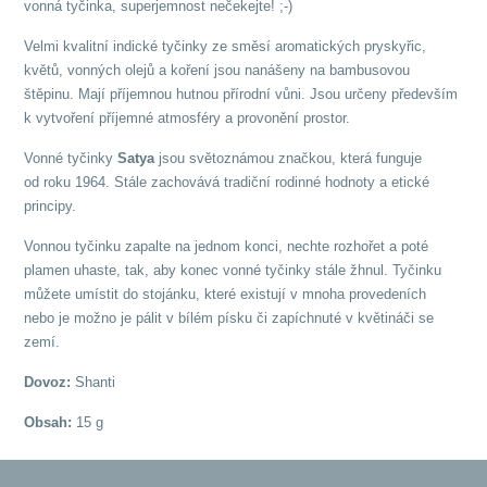
vonná tyčinka, superjemnost nečekejte! ;-)
Velmi kvalitní indické tyčinky ze směsí aromatických pryskyřic,
květů, vonných olejů a koření jsou nanášeny na bambusovou
štěpinu. Mají příjemnou hutnou přírodní vůni. Jsou určeny především
k vytvoření příjemné atmosféry a provonění prostor.
Vonné tyčinky
Satya
jsou světoznámou značkou, která funguje
od roku 1964. Stále zachovává tradiční rodinné hodnoty a etické
principy.
Vonnou tyčinku zapalte na jednom konci, nechte rozhořet a poté
plamen uhaste, tak, aby konec vonné tyčinky stále žhnul. Tyčinku
můžete umístit do stojánku, které existují v mnoha provedeních
nebo je možno je pálit v bílém písku či zapíchnuté v květináči se
zemí.
Dovoz:
Shanti
Obsah:
15 g