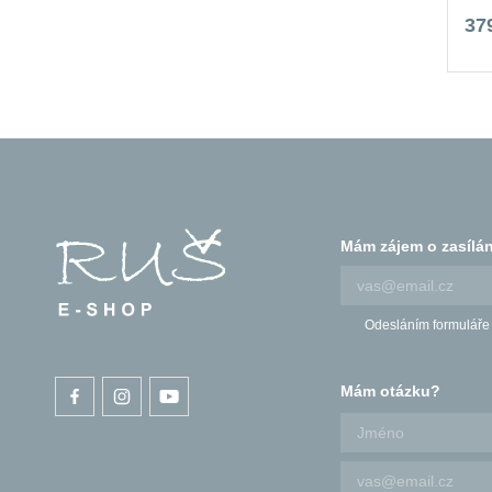
37
Mám zájem o zasílán
Odesláním formuláře
Mám otázku?