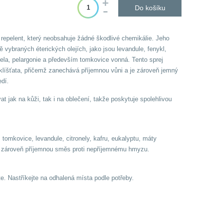
Do košíku
í repelent, který neobsahuje žádné škodlivé chemikálie. Jeho
ě vybraných éterických olejích, jako jsou levandule, fenykl,
onela, pelargonie a především tomkovice vonná. Tento sprej
klíšťata, přičemž zanechává příjemnou vůni a je zároveň jemný
edí.
t jak na kůži, tak i na oblečení, takže poskytuje spolehlivou
, tomkovice, levandule, citronely, kafru, eukalyptu, máty
 a zároveň příjemnou směs proti nepříjemnému hmyzu.
te. Nastříkejte na odhalená místa podle potřeby.