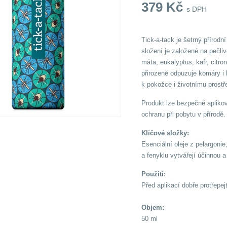
379
Kč
s DPH
Tick-a-tack je šetrný přírodn
složení je založené na pečliv
máta, eukalyptus, kafr, citr
přirozeně odpuzuje komáry i 
k pokožce i životnímu prostř
Produkt lze bezpečně aplikova
ochranu při pobytu v přírodě.
Klíčové složky:
Esenciální oleje z pelargonie
a fenyklu vytvářejí účinnou
Použití:
Před aplikací dobře protřepej
Objem:
50 ml