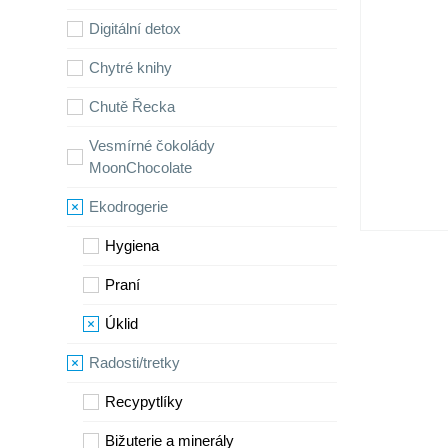
Digitální detox
Chytré knihy
Chutě Řecka
Vesmírné čokolády
MoonChocolate
Ekodrogerie
Hygiena
Praní
Úklid
Radosti/tretky
Recypytlíky
Bižuterie a minerály