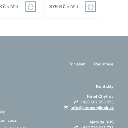
 Kč
379 Kč
s DPH
s DPH
Přihlášení
Registrace
Kontakty
Hotel Chytrov
+420 607 093 096
info@jatomamjinak.cz
nky
ení zboží
Metoda RUŠ
+420 720 041 771