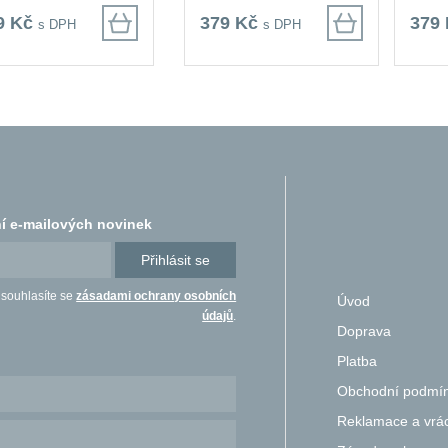
9 Kč
379 Kč
379
s DPH
s DPH
í e-mailových novinek
Přihlásit se
 souhlasíte se
zásadami ochrany osobních
Úvod
údajů
.
Doprava
Platba
Obchodní podmí
Reklamace a vrác