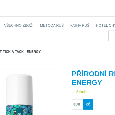
VŠECHNO ZBOŽÍ
METODA RUŠ
KNIHA RUŠ
HOTEL CH
 TICK-A-TACK - ENERGY
PŘÍRODNÍ R
ENERGY
Skladem
EUR
KČ