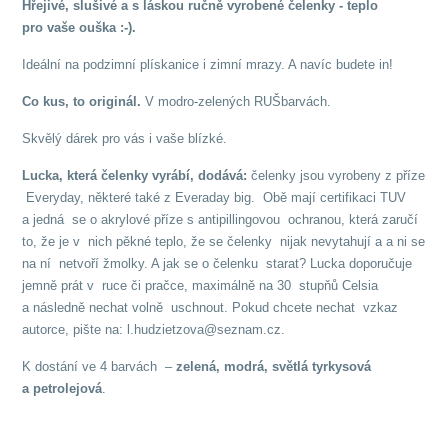
Hřejivé, slušivé a s láskou ručně vyrobené čelenky - teplo
pro vaše ouška :-).
Ideální na podzimní plískanice i zimní mrazy. A navíc budete in!
Co kus, to originál.
V modro-zelených RUŠbarvách.
Skvělý dárek pro vás i vaše blízké.
Lucka, která čelenky vyrábí, dodává:
čelenky jsou vyrobeny z příze
Everyday, některé také z Everaday big. Obě mají certifikaci TUV
a jedná se o akrylové příze s antipillingovou ochranou, která zaručí
to, že je v nich pěkné teplo, že se čelenky nijak nevytahují a a ni se
na ní netvoří žmolky. A jak se o čelenku starat? Lucka doporučuje
jemně prát v ruce či pračce, maximálně na 30 stupňů Celsia
a následně nechat volně uschnout. Pokud chcete nechat vzkaz
autorce, pište na: l.hudzietzova@seznam.cz.
K dostání ve 4 barvách –
zelená, modrá, světlá tyrkysová
a petrolejová
.