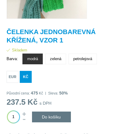
ČELENKA JEDNOBAREVNÁ
KŘÍŽENÁ, VZOR 1
Skladem
Barva:
modrá
zelená
petrolejová
EUR
KČ
475
50%
Původní cena:
Kč
Sleva:
237.5
Kč
s DPH
Do košíku