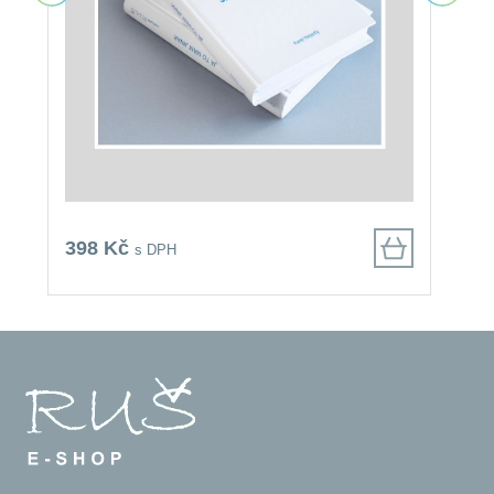
398 Kč
4
s DPH