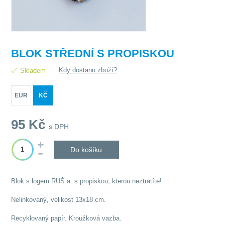
BLOK STŘEDNÍ S PROPISKOU
Kdy dostanu zboží?
Skladem
EUR
KČ
95
Kč
s DPH
Do košíku
Blok s logem RUŠ a s propiskou, kterou neztratíte!
Nelinkovaný, velikost 13x18 cm.
Recyklovaný papír. Kroužková vazba.