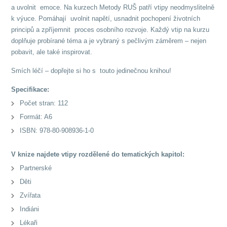
a uvolnit emoce. Na kurzech Metody RUŠ patří vtipy neodmyslitelně
k výuce. Pomáhají uvolnit napětí, usnadnit pochopení životních
principů a zpříjemnit proces osobního rozvoje. Každý vtip na kurzu
doplňuje probírané téma a je vybraný s pečlivým záměrem – nejen
pobavit, ale také inspirovat.
Smích léčí – dopřejte si ho s touto jedinečnou knihou!
Specifikace:
Počet stran: 112
Formát: A6
ISBN: 978-80-908936-1-0
V knize najdete vtipy rozdělené do tematických kapitol:
Partnerské
Děti
Zvířata
Indiáni
Lékaři