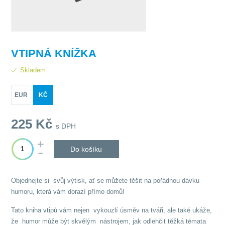
VTIPNÁ KNÍŽKA
Skladem
EUR
KČ
225
Kč
s DPH
Do košíku
Objednejte si svůj výtisk, ať se můžete těšit na pořádnou dávku
humoru, která vám dorazí přímo domů!
Tato kniha vtipů vám nejen vykouzlí úsměv na tváři, ale také ukáže,
že humor může být skvělým nástrojem, jak odlehčit těžká témata