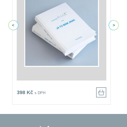
6
398 Kč
s DPH
4