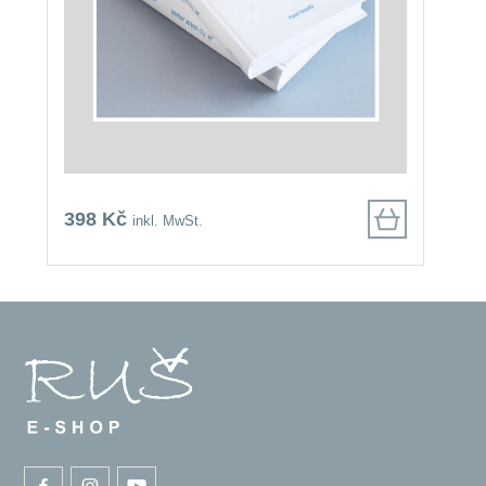
398 Kč
9
inkl. MwSt.