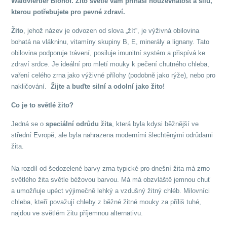
Waldviertler Biohof. Žito světlé vám přináší houževnatost a sílu,
kterou potřebujete pro pevné zdraví.
Žito
, jehož název je odvozen od slova „žít“, je výživná obilovina
bohatá na vlákninu, vitamíny skupiny B, E, minerály a lignany. Tato
obilovina podporuje trávení, posiluje imunitní systém a přispívá ke
zdraví srdce. Je ideální pro mletí mouky k pečení chutného chleba,
vaření celého zrna jako výživné přílohy (podobně jako rýže), nebo pro
nakličování.
Žijte a buďte silní a odolní jako žito!
Co je to světlé žito?
Jedná se o
speciální odrůdu žita
, která byla kdysi běžnější ve
střední Evropě, ale byla nahrazena moderními šlechtěnými odrůdami
žita.
Na rozdíl od šedozelené barvy zrna typické pro dnešní žita má zrno
světlého žita světle béžovou barvou. Má má obzvláště jemnou chuť
a umožňuje upéct výjimečně lehký a vzdušný žitný chléb. Milovníci
chleba, kteří považují chleby z běžné žitné mouky za příliš tuhé,
najdou ve světlém žitu příjemnou alternativu.