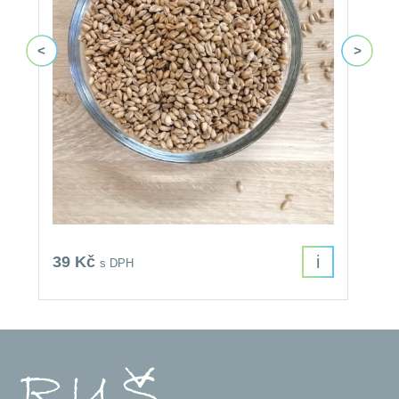
i
39 Kč
6
s DPH