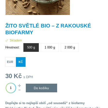
ŽITO SVĚTLÉ BIO – Z RAKOUSKÉ
BIOFARMY
Skladem
Hmotnost:
500 g
1 000 g
2 000 g
EUR
KČ
30
Kč
s DPH
Do košíku
Dopřejte si to nejlepší obilí „od sousedů“ z biofarmy