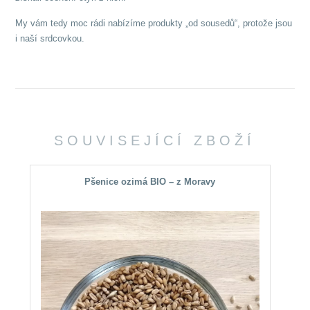
My vám tedy moc rádi nabízíme produkty „od sousedů“, protože jsou
i naší srdcovkou.
SOUVISEJÍCÍ ZBOŽÍ
Pšenice ozimá BIO – z Moravy