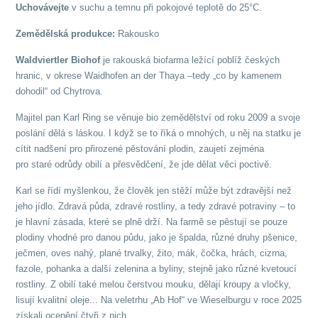
Uchovávejte
v suchu a temnu při pokojové teplotě do 25°C.
Zemědělská produkce:
Rakousko
Waldviertler Biohof
je rakouská biofarma ležící poblíž českých
hranic, v okrese Waidhofen an der Thaya –tedy „co by kamenem
dohodil“ od Chytrova.
Majitel pan Karl Ring se věnuje bio zemědělství od roku 2009 a svoje
poslání dělá s láskou. I když se to říká o mnohých, u něj na statku je
cítit nadšení pro přirozené pěstování plodin, zaujetí zejména
pro staré odrůdy obilí a přesvědčení, že jde dělat věci poctivě.
Karl se řídí myšlenkou, že člověk jen stěží může být zdravější než
jeho jídlo. Zdravá půda, zdravé rostliny, a tedy zdravé potraviny – to
je hlavní zásada, které se plně drží. Na farmě se pěstují se pouze
plodiny vhodné pro danou půdu, jako je špalda, různé druhy pšenice,
ječmen, oves nahý, plané trvalky, žito, mák, čočka, hrách, cizrna,
fazole, pohanka a další zelenina a byliny, stejně jako různé kvetoucí
rostliny. Z obilí také melou čerstvou mouku, dělají kroupy a vločky,
lisují kvalitní oleje... Na veletrhu „Ab Hof“ ve Wieselburgu v roce 2025
získali ocenění čtyři z nich.