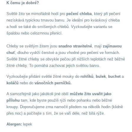
K čemu je dobré?
Světlé žito se mimořádně hodí pro
pečení chleba
, který při pečení
nezískává typickou tmavou barvu. Je ideální pro kváskový chleba
a hodí se také do smíšených chlebů. Vyzkoušejte variantu se
špaldou nebo celozrnnou přenicí.
Chleby se světlým žitem jsou
snadno stravitelné
, mají
zajímavou
chuť
, dlouho vydrží čerstvé a jsou vhodné pro pečení ve formách.
Světlé žitné chleby se obvykle pečou při nižších teplotách než běžné
žitné chleby. To pomáhá zachovat jejich světlou barvu.
Vyzkoušejte přidání světlé žitné mouky do
rohlíků
,
bulek
,
buchet
a
koláčů
nebo do
vánočních perníčků.
A samozřejmě jako jakékoli jiné obilí
můžete žito uvařit jako
přílohu
tam, kde byste použili rýži nebo pohanku nebo běžné
kroupy. Doporučujeme zrna namočit předem na několik hodin (klidně
přes noc) a počítejte s tím, že se vaří déle, než bílá rýže.
Alergen:
lepek