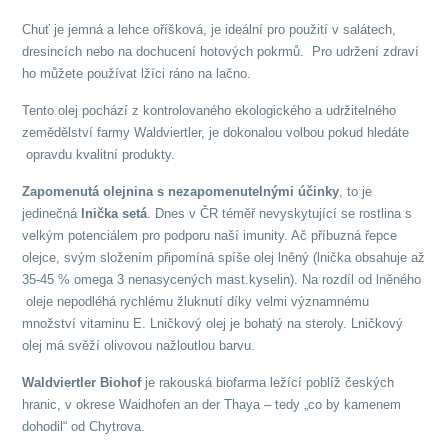
Chuť je jemná a lehce oříšková, je ideální pro použití v salátech,
dresincích nebo na dochucení hotových pokrmů. Pro udržení zdraví
ho můžete používat lžíci ráno na lačno.
Tento olej pochází z kontrolovaného ekologického a udržitelného
zemědělství farmy Waldviertler, je dokonalou volbou pokud hledáte
opravdu kvalitní produkty.
Zapomenutá olejnina s nezapomenutelnými účinky
, to je
jedinečná
lnička setá
. Dnes v ČR téměř nevyskytující se rostlina s
velkým potenciálem pro podporu naší imunity. Ač příbuzná řepce
olejce, svým složením připomíná spíše olej lněný (lnička obsahuje až
35-45 % omega 3 nenasycených mast.kyselin). Na rozdíl od lněného
oleje nepodléhá rychlému žluknutí díky velmi významnému
množství vitaminu E. Lničkový olej je bohatý na steroly. Lničkový
olej má svěží olivovou nažloutlou barvu.
Waldviertler Biohof
je rakouská biofarma ležící poblíž českých
hranic, v okrese Waidhofen an der Thaya – tedy „co by kamenem
dohodil“ od Chytrova.