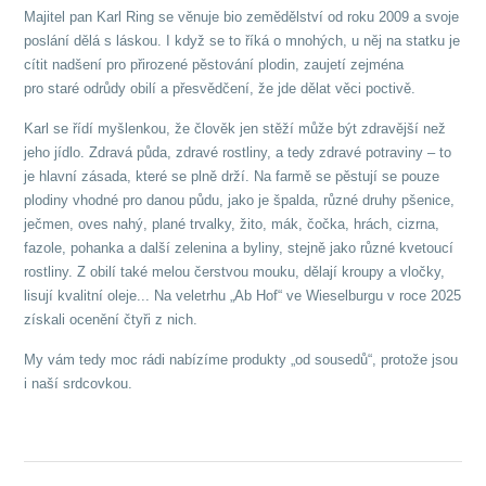
Majitel pan Karl Ring se věnuje bio zemědělství od roku 2009 a svoje
poslání dělá s láskou. I když se to říká o mnohých, u něj na statku je
cítit nadšení pro přirozené pěstování plodin, zaujetí zejména
pro staré odrůdy obilí a přesvědčení, že jde dělat věci poctivě.
Karl se řídí myšlenkou, že člověk jen stěží může být zdravější než
jeho jídlo. Zdravá půda, zdravé rostliny, a tedy zdravé potraviny – to
je hlavní zásada, které se plně drží. Na farmě se pěstují se pouze
plodiny vhodné pro danou půdu, jako je špalda, různé druhy pšenice,
ječmen, oves nahý, plané trvalky, žito, mák, čočka, hrách, cizrna,
fazole, pohanka a další zelenina a byliny, stejně jako různé kvetoucí
rostliny. Z obilí také melou čerstvou mouku, dělají kroupy a vločky,
lisují kvalitní oleje... Na veletrhu „Ab Hof“ ve Wieselburgu v roce 2025
získali ocenění čtyři z nich.
My vám tedy moc rádi nabízíme produkty „od sousedů“, protože jsou
i naší srdcovkou.