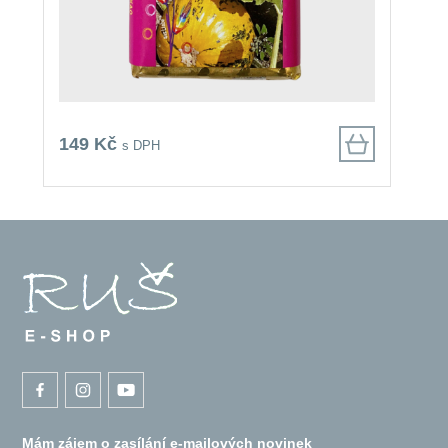
149 Kč
1
s DPH
Mám zájem o zasílání e-mailových novinek