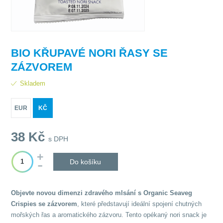
BIO KŘUPAVÉ NORI ŘASY SE
ZÁZVOREM
Skladem
EUR
KČ
38
Kč
s DPH
Do košíku
Objevte novou dimenzi zdravého mlsání s Organic Seaveg
Crispies se zázvorem
, které představují ideální spojení chutných
mořských řas a aromatického zázvoru. Tento opékaný nori snack je