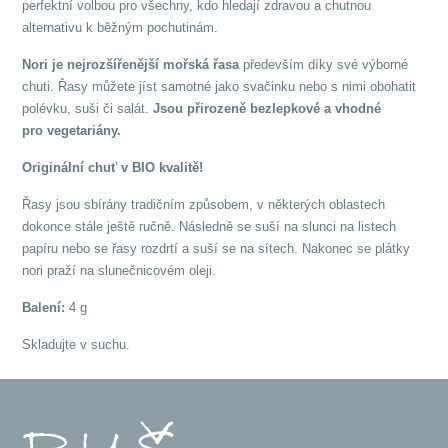
perfektní volbou pro všechny, kdo hledají zdravou a chutnou
alternativu k běžným pochutinám.
Nori je nejrozšířenější mořská řasa
především díky své výborné
chuti. Řasy můžete jíst samotné jako svačinku nebo s nimi obohatit
polévku, suši či salát.
Jsou přirozeně bezlepkové a vhodné
pro vegetariány.
Originální chuť v BIO kvalitě!
Řasy jsou sbírány tradičním způsobem, v některých oblastech
dokonce stále ještě ručně. Následně se suší na slunci na listech
papíru nebo se řasy rozdrtí a suší se na sítech. Nakonec se plátky
nori praží na slunečnicovém oleji.
Balení:
4 g
Skladujte v suchu.