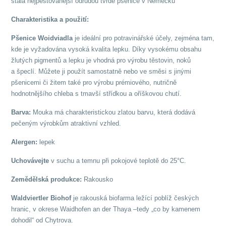
stala nejpěstovanější odrůdou tvrdé pšenice v Německu
Charakteristika a použití:
Pšenice
Woidviadla
je ideální pro potravinářské účely, zejména tam,
kde je vyžadována vysoká kvalita lepku.
Díky vysokému obsahu
žlutých pigmentů a lepku je vhodná pro výrobu těstovin, noků
a špeclí. Můžete ji použít samostatně nebo ve směsi s jinými
pšenicemi či žitem
také pro výrobu prémiového, nutričně
hodnotnějšího chleba s tmavší střídkou a oříškovou chutí.
Barva:
Mouka má charakteristickou zlatou barvu, která dodává
pečeným výrobkům atraktivní vzhled.
Alergen:
lepek
Uchovávejte
v suchu a temnu při pokojové teplotě do 25°C.
Zemědělská produkce:
Rakousko
Waldviertler Biohof
je rakouská biofarma ležící poblíž českých
hranic, v okrese Waidhofen an der Thaya –tedy „co by kamenem
dohodil“ od Chytrova.