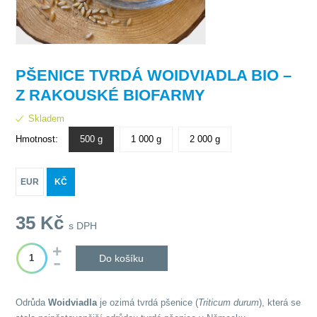
PŠENICE TVRDÁ WOIDVIADLA BIO –
Z RAKOUSKÉ BIOFARMY
Skladem
Hmotnost:
500 g
1 000 g
2 000 g
EUR
KČ
35
Kč
s DPH
Do košíku
Odrůda
Woidviadla
je ozimá tvrdá pšenice (
Triticum durum
), která se