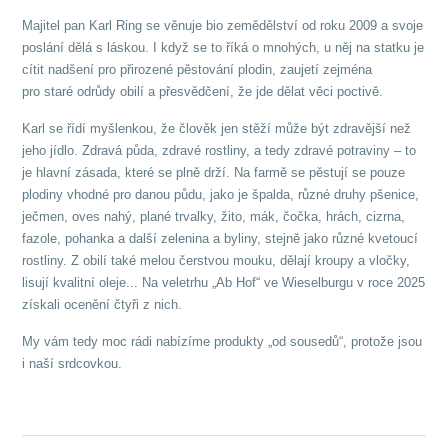
Majitel pan Karl Ring se věnuje bio zemědělství od roku 2009 a svoje
poslání dělá s láskou. I když se to říká o mnohých, u něj na statku je
cítit nadšení pro přirozené pěstování plodin, zaujetí zejména
pro staré odrůdy obilí a přesvědčení, že jde dělat věci poctivě.
Karl se řídí myšlenkou, že člověk jen stěží může být zdravější než
jeho jídlo. Zdravá půda, zdravé rostliny, a tedy zdravé potraviny – to
je hlavní zásada, které se plně drží. Na farmě se pěstují se pouze
plodiny vhodné pro danou půdu, jako je špalda, různé druhy pšenice,
ječmen, oves nahý, plané trvalky, žito, mák, čočka, hrách, cizrna,
fazole, pohanka a další zelenina a byliny, stejně jako různé kvetoucí
rostliny. Z obilí také melou čerstvou mouku, dělají kroupy a vločky,
lisují kvalitní oleje... Na veletrhu „Ab Hof“ ve Wieselburgu v roce 2025
získali ocenění čtyři z nich.
My vám tedy moc rádi nabízíme produkty „od sousedů“, protože jsou
i naší srdcovkou.