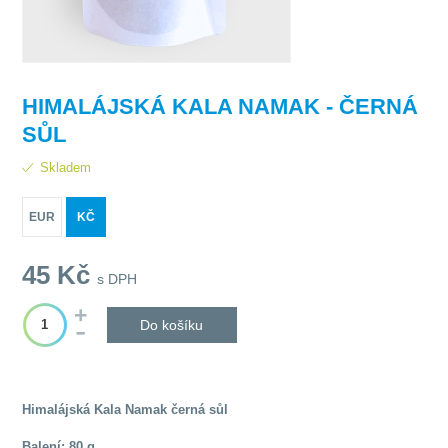
HIMALÁJSKÁ KALA NAMAK - ČERNÁ
SŮL
Skladem
EUR
KČ
45
Kč
s DPH
Do košíku
Himalájská Kala Namak černá sůl
Balení: 80 g