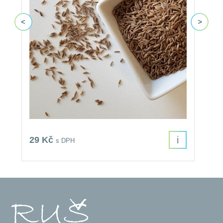
i
29 Kč
4
s DPH