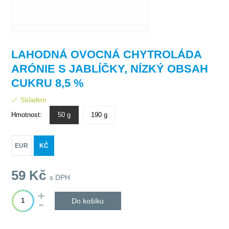
LAHODNÁ OVOCNÁ CHYTROLÁDA
ARÓNIE S JABLÍČKY, NÍZKÝ OBSAH
CUKRU 8,5 %
Skladem
Hmotnost:
50 g
190 g
EUR
KČ
59
Kč
s DPH
Do košíku