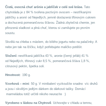
Čistá, ovocná chuť arónie a jablíček v celé své krás
e.
Tato
chytroláda je z 84 % tvořena poctivým ovocem – nestříkanými
jablíčky a aronií od Nejedlých, jemně doslazená třtinovým cukrem
a dochucená pomerančovou šťávou. Žádná zbytečná chemie, jen
přirozená sladkost a plná chuť, kterou si zamilujete po prvním
soustu.
Skvělá na chleba s máslem, do bílého jogurtu nebo na palačinky. A
nebo jen tak na lžičku, když potřebujete maličko potěšit.
Složení:
nestříkaná jablíčka 43 %, aronie (černý jeřáb) 41 %
od Nejedlých, třtinový cukr 8,5 %, pomerančová šťáva 1,8 %,
citrusový pektin, špetka soli.
Hmotnost:
190 g.
Vzorková – min
i
: 50 g. V minibalení vyzkoušíte snadno víc druhů
a jsou i skvělým jedlým dárkem do dárkové tašky. Domácí
marmeládou totiž určitě nikoho neurazíte :)
Vyrobeno s láskou na Chytrově
. Uchovejte v chladu a temnu,