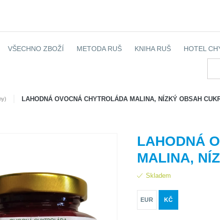
VŠECHNO ZBOŽÍ
METODA RUŠ
KNIHA RUŠ
HOTEL CH
LAHODNÁ OVOCNÁ CHYTROLÁDA MALINA, NÍZKÝ OBSAH CUKR
my)
LAHODNÁ 
MALINA, NÍ
Skladem
EUR
KČ