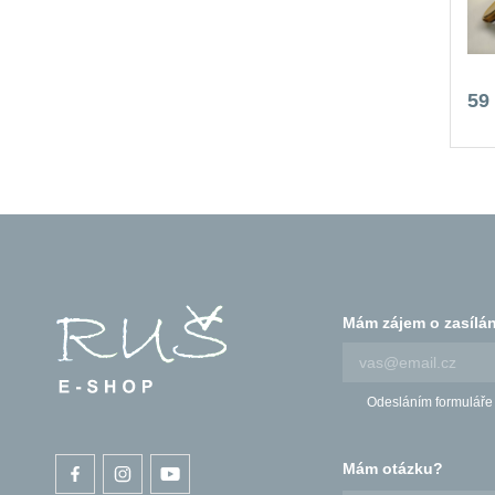
59
Mám zájem o zasílán
Odesláním formuláře
Mám otázku?