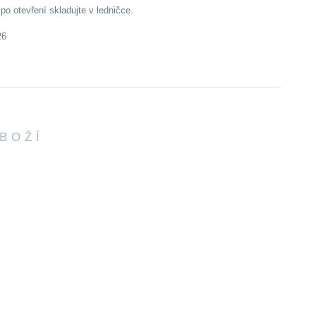
po otevření skladujte v ledničce.
26
ZBOŽÍ