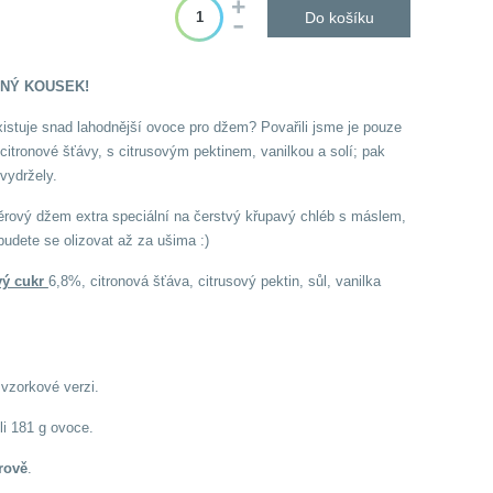
Do košíku
NÝ KOUSEK!
istuje snad lahodnější ovoce pro džem? Povařili jsme je pouze
 citronové šťávy, s citrusovým pektinem, vanilkou a solí; pak
 vydržely.
ěrový džem extra speciální na čerstvý křupavý chléb s máslem,
budete se olizovat až za ušima :)
vý cukr
6,8%, citronová šťáva, citrusový pektin, sůl, vanilka
zorkové verzi.
li 181 g ovoce.
rově
.