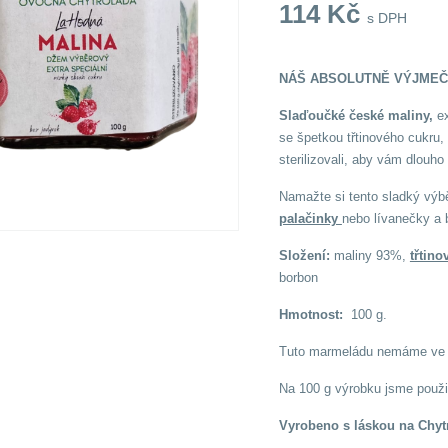
114
Kč
s DPH
NÁŠ ABSOLUTNĚ VÝJMEČ
Slaďoučké české maliny,
ex
se špetkou třtinového cukru,
sterilizovali, aby vám dlouho
Namažte si tento sladký výb
palačinky
nebo lívanečky a 
Složení:
maliny 93%,
třtino
borbon
Hmotnost:
100 g.
Tuto marmeládu nemáme ve v
Na 100 g výrobku jsme použi
Vyrobeno s láskou na Chyt