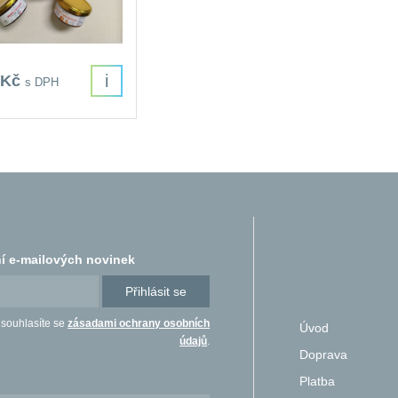
i
 Kč
s DPH
í e-mailových novinek
Přihlásit se
 souhlasíte se
zásadami ochrany osobních
Úvod
údajů
.
Doprava
Platba