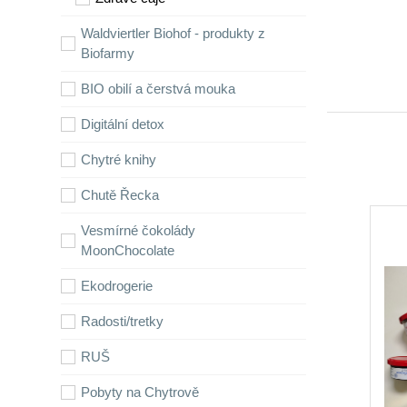
Waldviertler Biohof - produkty z
Biofarmy
BIO obilí a čerstvá mouka
Digitální detox
Chytré knihy
Chutě Řecka
Vesmírné čokolády
MoonChocolate
Ekodrogerie
Radosti/tretky
RUŠ
Pobyty na Chytrově