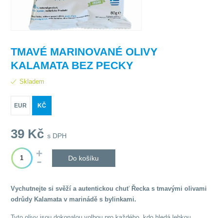
TMAVÉ MARINOVANÉ OLIVY
KALAMATA BEZ PECKY
Skladem
EUR
KČ
39
Kč
s DPH
Do košíku
Vychutnejte si svěží a autentickou chuť Řecka s tmavými olivami
odrůdy Kalamata v marinádě s bylinkami.
Tyto olivy jsou dokonalou volbou pro každého, kdo hledá lehkou