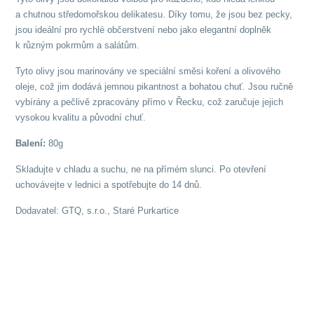
a chutnou středomořskou delikatesu. Díky tomu, že jsou bez pecky,
jsou ideální pro rychlé občerstvení nebo jako elegantní doplněk
k různým pokrmům a salátům.
Tyto olivy jsou marinovány ve speciální směsi koření a olivového
oleje, což jim dodává jemnou pikantnost a bohatou chuť. Jsou ručně
vybírány a pečlivě zpracovány přímo v Řecku, což zaručuje jejich
vysokou kvalitu a původní chuť.
Balení:
80g
Skladujte v chladu a suchu, ne na přímém slunci. Po otevření
uchovávejte v lednici a spotřebujte do 14 dnů.
Dodavatel: GTQ, s.r.o., Staré Purkartice