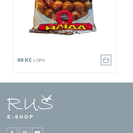
69 Kč
3
s DPH