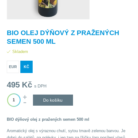
BIO OLEJ DÝŇOVÝ Z PRAŽENÝCH
SEMEN 500 ML
Skladem
EUR
KČ
495
Kč
s DPH
Do košíku
BIO dýňový olej z pražených semen 500 ml
Aromatický olej s výraznou chutí, sytou tmavě zelenou barvou. Je
dobrý do salátů, na polévky, i jen tam na lžičku (pro posílení vlasů,