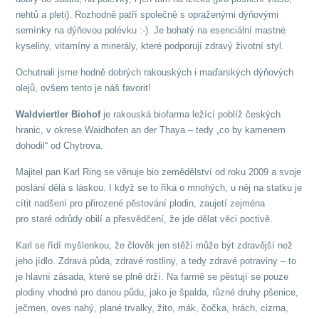
nehtů a pleti). Rozhodně patří společně s opraženými dýňovými
semínky na dýňovou polévku :-). Je bohatý na esenciální mastné
kyseliny, vitamíny a minerály, které podporují zdravý životní styl.
Ochutnali jsme hodně dobrých rakouských i maďarských dýňových
olejů, ovšem tento je náš favorit!
Waldviertler Biohof
je rakouská biofarma ležící poblíž českých
hranic, v okrese Waidhofen an der Thaya – tedy „co by kamenem
dohodil“ od Chytrova.
Majitel pan Karl Ring se věnuje bio zemědělství od roku 2009 a svoje
poslání dělá s láskou. I když se to říká o mnohých, u něj na statku je
cítit nadšení pro přirozené pěstování plodin, zaujetí zejména
pro staré odrůdy obilí a přesvědčení, že jde dělat věci poctivě.
Karl se řídí myšlenkou, že člověk jen stěží může být zdravější než
jeho jídlo. Zdravá půda, zdravé rostliny, a tedy zdravé potraviny – to
je hlavní zásada, které se plně drží. Na farmě se pěstují se pouze
plodiny vhodné pro danou půdu, jako je špalda, různé druhy pšenice,
ječmen, oves nahý, plané trvalky, žito, mák, čočka, hrách, cizrna,