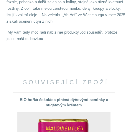
fazole, pohanka a další zelenina a byliny, stejně jako různé kvetoucí
rostliny. Z obilí také melou čerstvou mouku, dělají kroupy a vločky,
lisují kvalitní oleje... Na veletrhu „Ab Hof“ ve Wieselburgu v roce 2025
získali ocenění čtyři z nich.
My vám tedy moc rádi nabízíme produkty „od sousedů“, protože
jsou i naší srdcovkou.
SOUVISEJÍCÍ ZBOŽÍ
BIO hořká čokoláda plněná dýňovými semínky a
nugátovým krémem