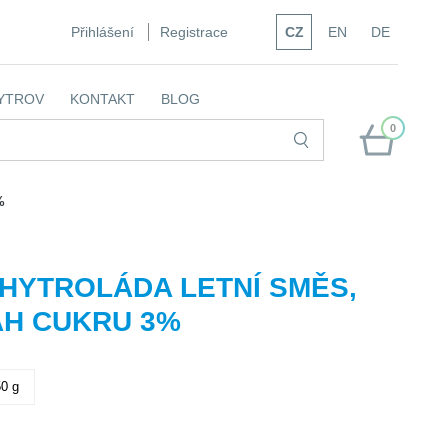
Přihlášení
Registrace
CZ
EN
DE
YTROV
KONTAKT
BLOG
0
%
HYTROLÁDA LETNÍ SMĚS,
AH CUKRU 3%
50 g