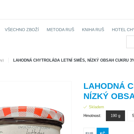
VŠECHNO ZBOŽÍ
METODA RUŠ
KNIHA RUŠ
HOTEL CH
LAHODNÁ CHYTROLÁDA LETNÍ SMĚS, NÍZKÝ OBSAH CUKRU 3
my)
LAHODNÁ C
NÍZKÝ OBS
Skladem
Hmotnost:
190 g
EUR
KČ