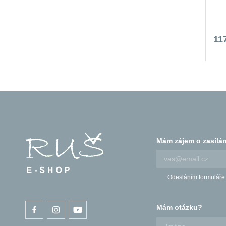
11
Mám zájem o zasílán
Odesláním formuláře
Mám otázku?