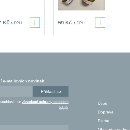
i
i
7 Kč
59 Kč
s DPH
s DPH
í e-mailových novinek
Přihlásit se
 souhlasíte se
zásadami ochrany osobních
Úvod
údajů
.
Doprava
Platba
Obchodní podmí