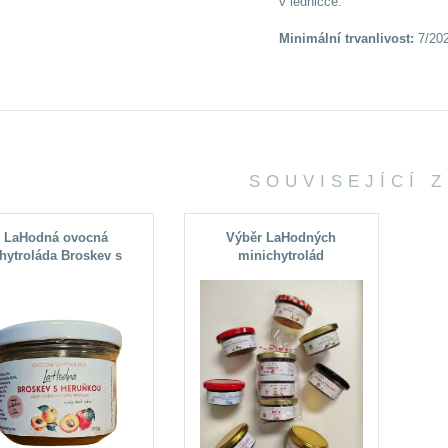
v ledničce.
Minimální trvanlivost:
7/20
SOUVISEJÍCÍ 
LaHodná ovocná
Výběr LaHodných
hytroláda Broskev s
minichytrolád
ruňkou, nízký obsah
cukru 10%