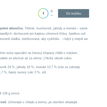
Do košíku
jedné skleničce.
Třešně, muchovník, jahody a moruše – samé
ejedlých, dochucené jen kapkou citronové šťávy, špetkou soli
rozeně sladká, sterilizovaná, aby vydržela… i když ji stejně asi
žem extra speciální na čerstvý křupavý chléb s máslem,
udete se olizovat až za ušima :) Nízký obsah cukru.
vník 24 %, jahody 18 %, moruše 13,7 % (vše ze zahrady
3,7 %, řepný surový cukr 3 %, sůl
li 134 g ovoce.
rově
.
Uchovejte v chladu a temnu, po otevření skladujte