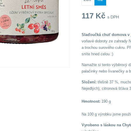
117
Kč
s DPH
Slaďoučká chuť domova v 
voňavé dobroty ze zahrady N
a trochou surového cukru. Při
sníte hned celou :)
Namažte si tento výběrový d
palačinky nebo lívanečky a b
Složení:
třešně 37 %, mucho
Nejedlých), citronová šťáva 
Hmotnost:
190 g
Na 100 g výrobku jsme použi
Vyrobeno s láskou na Chyt