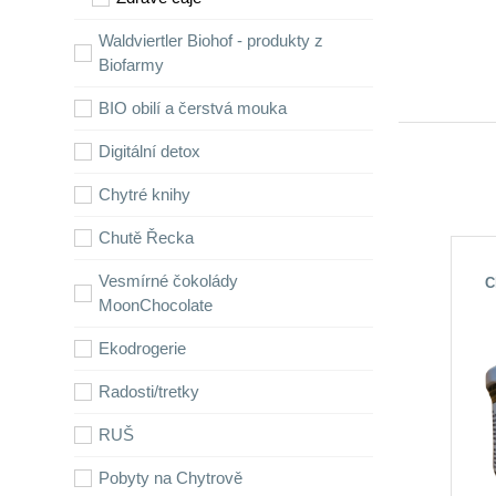
Waldviertler Biohof - produkty z
Biofarmy
BIO obilí a čerstvá mouka
Digitální detox
Chytré knihy
Chutě Řecka
Vesmírné čokolády
C
me
MoonChocolate
Ekodrogerie
Radosti/tretky
RUŠ
Pobyty na Chytrově