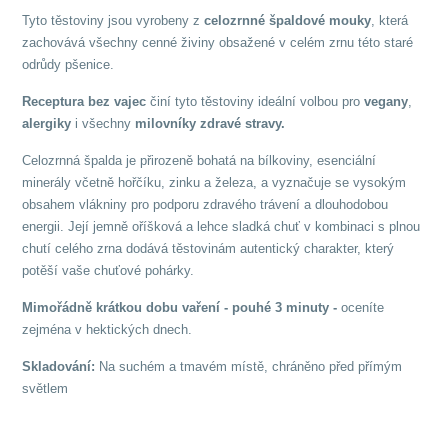
Tyto těstoviny jsou vyrobeny z
celozrnné špaldové mouky
, která
zachovává všechny cenné živiny obsažené v celém zrnu této staré
odrůdy pšenice.
Receptura bez vajec
činí tyto těstoviny ideální volbou pro
vegany
,
alergiky
i všechny
milovníky zdravé stravy.
Celozrnná špalda je přirozeně bohatá na bílkoviny, esenciální
minerály včetně hořčíku, zinku a železa, a vyznačuje se vysokým
obsahem vlákniny pro podporu zdravého trávení a dlouhodobou
energii. Její jemně oříšková a lehce sladká chuť v kombinaci s plnou
chutí celého zrna dodává těstovinám autentický charakter, který
potěší vaše chuťové pohárky.
Mimořádně krátkou dobu vaření - pouhé 3 minuty -
oceníte
zejména v hektických dnech.
Skladování:
Na suchém a tmavém místě, chráněno před přímým
světlem