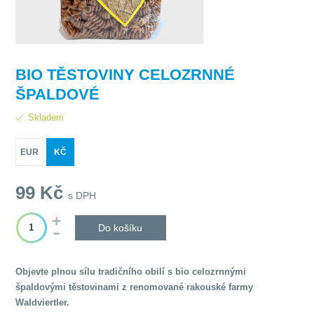
BIO TĚSTOVINY CELOZRNNÉ
ŠPALDOVÉ
Skladem
EUR
KČ
99
Kč
s DPH
Do košíku
Objevte plnou sílu tradičního obilí s bio celozrnnými
špaldovými těstovinami z renomované rakouské farmy
Waldviertler.