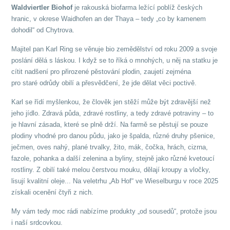
Waldviertler Biohof
je rakouská biofarma ležící poblíž českých
hranic, v okrese Waidhofen an der Thaya – tedy „co by kamenem
dohodil“ od Chytrova.
Majitel pan Karl Ring se věnuje bio zemědělství od roku 2009 a svoje
poslání dělá s láskou. I když se to říká o mnohých, u něj na statku je
cítit nadšení pro přirozené pěstování plodin, zaujetí zejména
pro staré odrůdy obilí a přesvědčení, že jde dělat věci poctivě.
Karl se řídí myšlenkou, že člověk jen stěží může být zdravější než
jeho jídlo. Zdravá půda, zdravé rostliny, a tedy zdravé potraviny – to
je hlavní zásada, které se plně drží. Na farmě se pěstují se pouze
plodiny vhodné pro danou půdu, jako je špalda, různé druhy pšenice,
ječmen, oves nahý, plané trvalky, žito, mák, čočka, hrách, cizrna,
fazole, pohanka a další zelenina a byliny, stejně jako různé kvetoucí
rostliny. Z obilí také melou čerstvou mouku, dělají kroupy a vločky,
lisují kvalitní oleje... Na veletrhu „Ab Hof“ ve Wieselburgu v roce 2025
získali ocenění čtyři z nich.
My vám tedy moc rádi nabízíme produkty „od sousedů“, protože jsou
i naší srdcovkou.