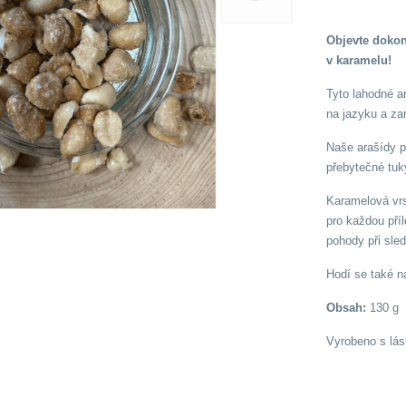
Objevte dokon
v karamelu!
Tyto lahodné a
na jazyku a z
Naše arašídy 
přebytečné tuk
Karamelová vrs
pro každou příl
pohody při sle
Hodí se také n
Obsah:
130 g
Vyrobeno s lás