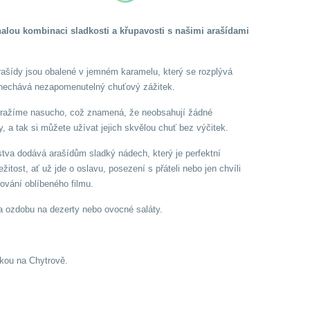
alou kombinaci sladkosti a křupavosti s našimi arašídami
rašídy jsou obalené v jemném karamelu, který se rozplývá
anechává nezapomenutelný chuťový zážitek.
pražíme nasucho, což znamená, že neobsahují žádné
y, a tak si můžete užívat jejich skvělou chuť bez výčitek.
tva dodává arašídům sladký nádech, který je perfektní
ežitost, ať už jde o oslavu, posezení s přáteli nebo jen chvíli
dování oblíbeného filmu.
a ozdobu na dezerty nebo ovocné saláty.
kou na Chytrově.