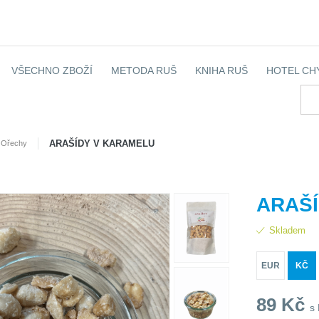
VŠECHNO ZBOŽÍ
METODA RUŠ
KNIHA RUŠ
HOTEL CH
ARAŠÍDY V KARAMELU
Ořechy
ARAŠ
Skladem
EUR
KČ
89
Kč
s