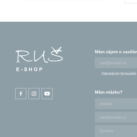
Radosti/tretky
RUŠ
Pobyty na Chytrově
Mám zájem o zasílán
Odesláním formuláře
Mám otázku?