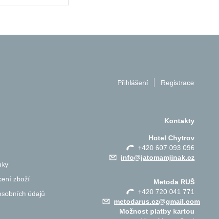
Přihlášení
Registrace
Kontakty
Hotel Chytrov
+420 607 093 096
info@jatomamjinak.cz
nky
ení zboží
Metoda RUŠ
+420 720 041 771
osobních údajů
metodarus.cz@gmail.com
Možnost platby kartou