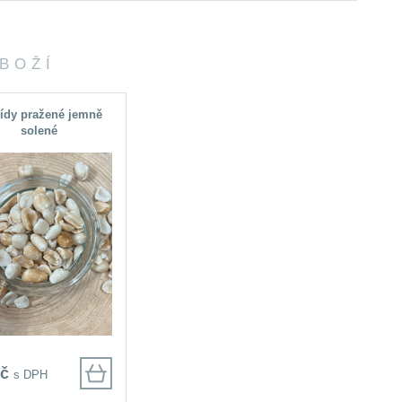
ZBOŽÍ
ídy pražené jemně
solené
Kč
s DPH