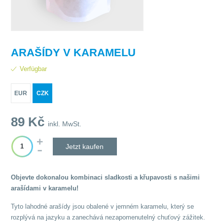
ARAŠÍDY V KARAMELU
Verfügbar
EUR
CZK
89
Kč
inkl. MwSt.
Jetzt kaufen
Objevte dokonalou kombinaci sladkosti a křupavosti s našimi
arašídami v karamelu!
Tyto lahodné arašídy jsou obalené v jemném karamelu, který se
rozplývá na jazyku a zanechává nezapomenutelný chuťový zážitek.