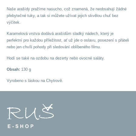
Naše arašídy pražíme nasucho, což znamená, že neobsahují žádné
přebytečné tuky, a tak si můžete užívat jejich skvělou chuť bez
výčitek.
Karamelová vrstva dodává arašídům sladký nádech, který je
perfektní pro každou příležitost, ať už jde o oslavu, posezení s přáteli
nebo jen chvíli pohody při sledování oblíbeného filmu.
Hodí se také na ozdobu na dezerty nebo ovocné saláty.
Obsah:
130 g
Vyrobeno s láskou na Chytrově.