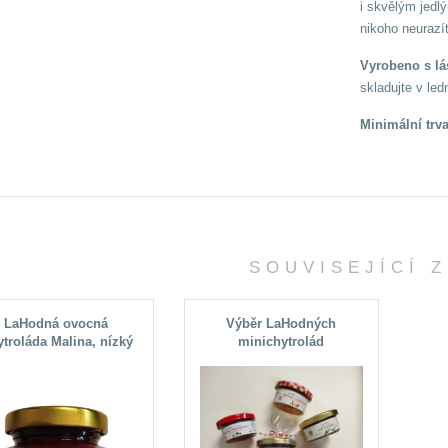
i skvělým jedl
nikoho neurazí
Vyrobeno s lá
skladujte v le
Minimální trv
SOUVISEJÍCÍ 
LaHodná ovocná
Výběr LaHodných
troláda Malina, nízký
minichytrolád
obsah cukru 6,8%