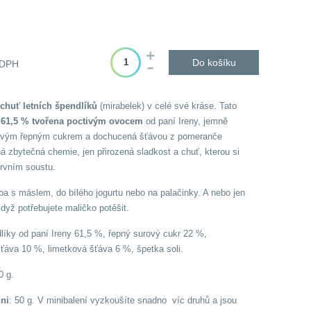
Do košíku
 DPH
 chuť letních špendlíků
(mirabelek) v celé své kráse. Tato
 61,5 % tvořena poctivým ovocem
od paní Ireny, jemně
ovým řepným cukrem a dochucená šťávou z pomeranče
ná zbytečná chemie, jen přirozená sladkost a chuť, kterou si
prvním soustu.
ba s máslem, do bílého jogurtu nebo na palačinky. A nebo jen
když potřebujete maličko potěšit.
líky od paní Ireny 61,5 %, řepný surový cukr 22 %,
áva 10 %, limetková šťáva 6 %, špetka soli.
0 g.
in
i
: 50 g. V minibalení vyzkoušíte snadno víc druhů a jsou