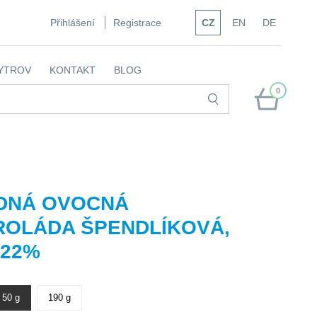
Přihlášení
Registrace
CZ
EN
DE
YTROV
KONTAKT
BLOG
0
DNÁ OVOCNÁ
ROLÁDA ŠPENDLÍKOVÁ,
 22%
50 g
190 g