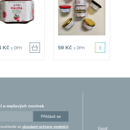
i
4 Kč
59 Kč
s DPH
s DPH
í e-mailových novinek
Přihlásit se
 souhlasíte se
zásadami ochrany osobních
Úvod