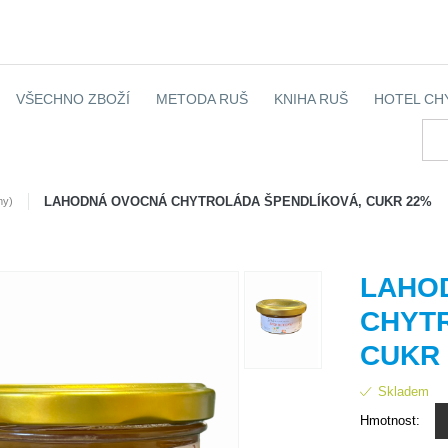
VŠECHNO ZBOŽÍ
METODA RUŠ
KNIHA RUŠ
HOTEL CH
LAHODNÁ OVOCNÁ CHYTROLÁDA ŠPENDLÍKOVÁ, CUKR 22%
my)
LAHO
CHYT
CUKR
Skladem
Hmotnost: