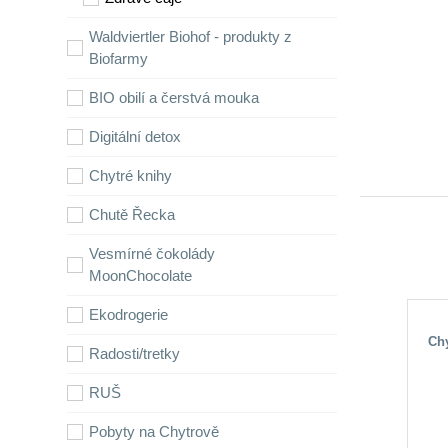
Waldviertler Biohof - produkty z
Biofarmy
BIO obilí a čerstvá mouka
Digitální detox
Chytré knihy
Chutě Řecka
Vesmírné čokolády
MoonChocolate
Ekodrogerie
Chy
Radosti/tretky
RUŠ
Pobyty na Chytrově