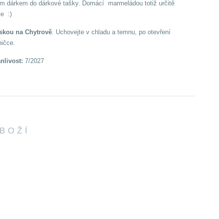
ým dárkem do dárkové tašky. Domácí marmeládou totiž určitě
te :)
skou na Chytrově
. Uchovejte v chladu a temnu, po otevření
dničce.
anlivost:
7/2027
ZBOŽÍ