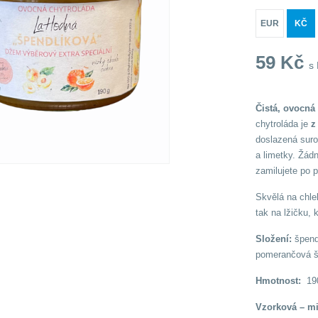
EUR
KČ
59
Kč
s
Čistá, ovocná
chytroláda je
z
doslazená sur
a limetky. Žád
zamilujete po 
Skvělá na chle
tak na lžičku, 
Složení:
špend
pomerančová šť
Hmotnost:
19
Vzorková – m