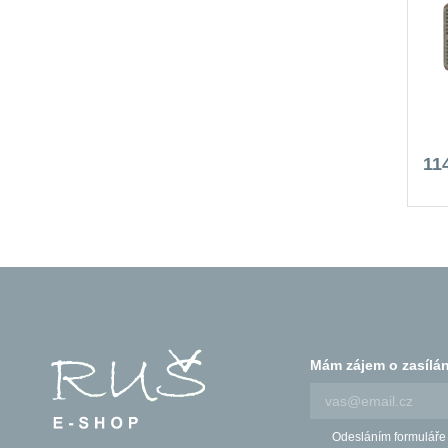
11
Mám zájem o zasílán
Odesláním formuláře