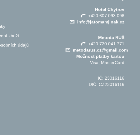
Hotel Chytrov
+420 607 093 096
info@jatomamjinak.cz
nky
ení zboží
Metoda RUŠ
+420 720 041 771
osobních údajů
metodarus.cz@gmail.com
Možnost platby kartou
Visa, MasterCard
IČ: 23016116
DIČ: CZ23016116