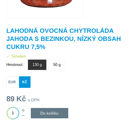
LAHODNÁ OVOCNÁ CHYTROLÁDA
JAHODA S BEZINKOU, NÍZKÝ OBSAH
CUKRU 7,5%
Skladem
Hmotnost:
130 g
50 g
EUR
KČ
89
Kč
s DPH
Do košíku