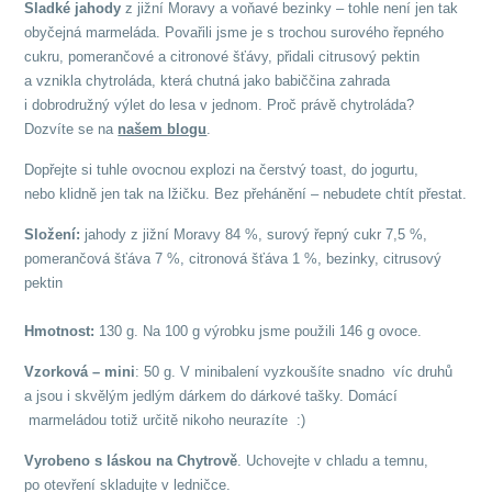
Sladké jahody
z jižní Moravy a voňavé bezinky – tohle není jen tak
obyčejná marmeláda. Povařili jsme je s trochou surového řepného
cukru, pomerančové a citronové šťávy, přidali citrusový pektin
a vznikla chytroláda, která chutná jako babiččina zahrada
i dobrodružný výlet do lesa v jednom. Proč právě chytroláda?
Dozvíte se na
našem blogu
.
Dopřejte si tuhle ovocnou explozi na čerstvý toast, do jogurtu,
nebo klidně jen tak na lžičku. Bez přehánění – nebudete chtít přestat.
Složení:
jahody z jižní Moravy 84 %, surový řepný cukr 7,5 %,
pomerančová šťáva 7 %, citronová šťáva 1 %, bezinky, citrusový
pektin
Hmotnost:
130 g. Na 100 g výrobku jsme použili 146 g ovoce.
Vzorková – min
i
: 50 g. V minibalení vyzkoušíte snadno víc druhů
a jsou i skvělým jedlým dárkem do dárkové tašky. Domácí
marmeládou totiž určitě nikoho neurazíte :)
Vyrobeno s láskou na Chytrově
. Uchovejte v chladu a temnu,
po otevření skladujte v ledničce.