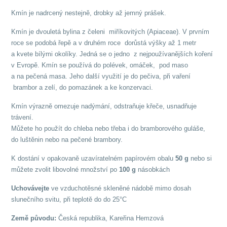
Kmín je nadrcený nestejně, drobky až jemný prášek.
Kmín je dvouletá bylina z čeleni miříkovitých (Apiaceae). V prvním
roce se podobá řepě a v druhém roce dorůstá výšky až 1 metr
a kvete bílými okolíky. Jedná se o jedno z nejpoužívanějších koření
v Evropě. Kmín se používá do polévek, omáček, pod maso
a na pečená masa. Jeho další využití je do pečiva, při vaření
brambor a zelí, do pomazánek a ke konzervaci.
Kmín výrazně omezuje nadýmání, odstraňuje křeče, usnadňuje
trávení.
Můžete ho použít do chleba nebo třeba i do bramborového guláše,
do luštěnin nebo na pečené brambory.
K dostání v opakovaně uzavíratelném papírovém obalu
50 g
nebo si
můžete zvolit libovolné množství po
100 g
násobkách
Uchovávejte
ve vzduchotěsné skleněné nádobě mimo dosah
slunečního svitu, při teplotě do do 25°C
Země původu:
Česká republika, Kareřina Hemzová