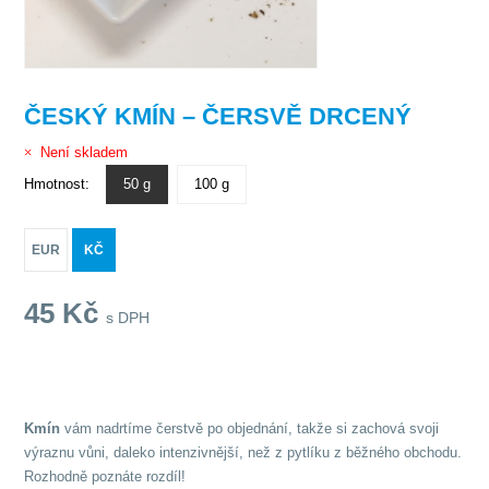
ČESKÝ KMÍN – ČERSVĚ DRCENÝ
Není skladem
Hmotnost:
50 g
100 g
EUR
KČ
45
Kč
s DPH
Kmín
vám nadrtíme čerstvě po objednání, takže si zachová svoji
výraznu vůni, daleko intenzivnější, než z pytlíku z běžného obchodu.
Rozhodně poznáte rozdíl!