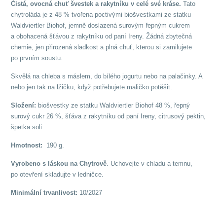
Čistá, ovocná chuť švestek a rakytníku v celé své kráse.
Tato
chytroláda je z 48 % tvořena poctivými biošvestkami ze statku
Waldviertler Biohof, jemně doslazená surovým řepným cukrem
a obohacená šťávou z rakytníku od paní Ireny. Žádná zbytečná
chemie, jen přirozená sladkost a plná chuť, kterou si zamilujete
po prvním soustu.
Skvělá na chleba s máslem, do bílého jogurtu nebo na palačinky. A
nebo jen tak na lžičku, když potřebujete maličko potěšit.
Složení:
biošvestky ze statku Waldviertler Biohof 48 %, řepný
surový cukr 26 %, šťáva z rakytníku od paní Ireny, citrusový pektin,
špetka soli.
Hmotnost:
190 g.
Vyrobeno s láskou na Chytrově
. Uchovejte v chladu a temnu,
po otevření skladujte v ledničce.
Minimální trvanlivost:
10/2027