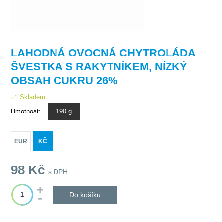
LAHODNÁ OVOCNÁ CHYTROLÁDA
ŠVESTKA S RAKYTNÍKEM, NÍZKÝ
OBSAH CUKRU 26%
Skladem
Hmotnost:
190 g
EUR
KČ
98
Kč
s DPH
Do košíku