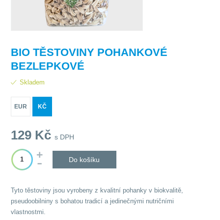
BIO TĚSTOVINY POHANKOVÉ
BEZLEPKOVÉ
Skladem
EUR
KČ
129
Kč
s DPH
Do košíku
Tyto těstoviny jsou vyrobeny z kvalitní pohanky v biokvalitě,
pseudoobilniny s bohatou tradicí a jedinečnými nutričními
vlastnostmi.