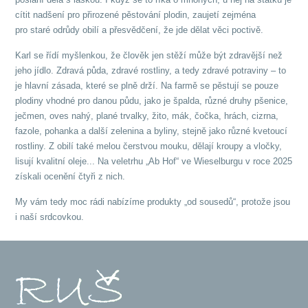
cítit nadšení pro přirozené pěstování plodin, zaujetí zejména
pro staré odrůdy obilí a přesvědčení, že jde dělat věci poctivě.
Karl se řídí myšlenkou, že člověk jen stěží může být zdravější než
jeho jídlo. Zdravá půda, zdravé rostliny, a tedy zdravé potraviny – to
je hlavní zásada, které se plně drží. Na farmě se pěstují se pouze
plodiny vhodné pro danou půdu, jako je špalda, různé druhy pšenice,
ječmen, oves nahý, plané trvalky, žito, mák, čočka, hrách, cizrna,
fazole, pohanka a další zelenina a byliny, stejně jako různé kvetoucí
rostliny. Z obilí také melou čerstvou mouku, dělají kroupy a vločky,
lisují kvalitní oleje... Na veletrhu „Ab Hof“ ve Wieselburgu v roce 2025
získali ocenění čtyři z nich.
My vám tedy moc rádi nabízíme produkty „od sousedů“, protože jsou
i naší srdcovkou.