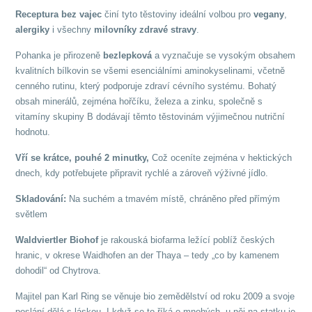
Receptura bez vajec
činí tyto těstoviny ideální volbou pro
vegany
,
alergiky
i všechny
milovníky zdravé stravy
.
Pohanka je přirozeně
bezlepková
a vyznačuje se vysokým obsahem
kvalitních bílkovin se všemi esenciálními aminokyselinami, včetně
cenného rutinu, který podporuje zdraví cévního systému. Bohatý
obsah minerálů, zejména hořčíku, železa a zinku, společně s
vitamíny skupiny B dodávají těmto těstovinám výjimečnou nutriční
hodnotu.
Vří se krátce,
pouhé 2 minutky,
Což oceníte zejména v hektických
dnech, kdy potřebujete připravit rychlé a zároveň výživné jídlo.
Skladování:
Na suchém a tmavém místě, chráněno před přímým
světlem
Waldviertler Biohof
je rakouská biofarma ležící poblíž českých
hranic, v okrese Waidhofen an der Thaya – tedy „co by kamenem
dohodil“ od Chytrova.
Majitel pan Karl Ring se věnuje bio zemědělství od roku 2009 a svoje
poslání dělá s láskou. I když se to říká o mnohých, u něj na statku je