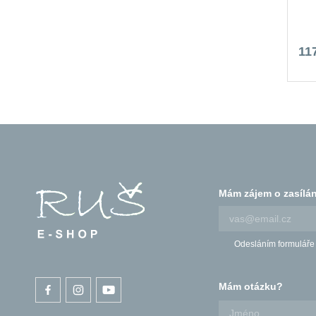
11
Mám zájem o zasílán
Odesláním formuláře
Mám otázku?