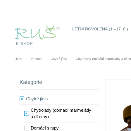
LETNÍ DOVOLENÁ (1.–17. 8.)
Úvod
E-shop
Chytré jídlo
Chytrolády (domácí marmelády a dže
Kategorie
Chytré jídlo
Chytrolády (domácí marmelády
a džemy)
​Domácí sirupy