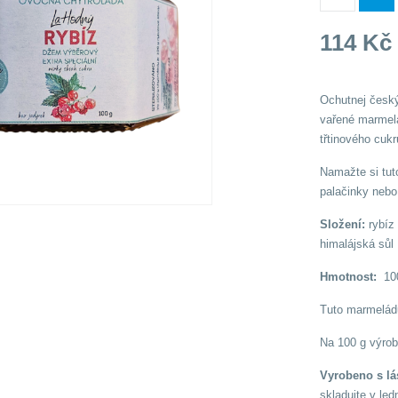
114
K
Ochutnej český
vařené marmelá
třtinového cukr
Namažte si tut
palačinky nebo
Složení:
rybíz
himalájská sůl
Hmotnost:
10
Tuto marmelád
Na 100 g výrob
Vyrobeno s lá
skladujte v le