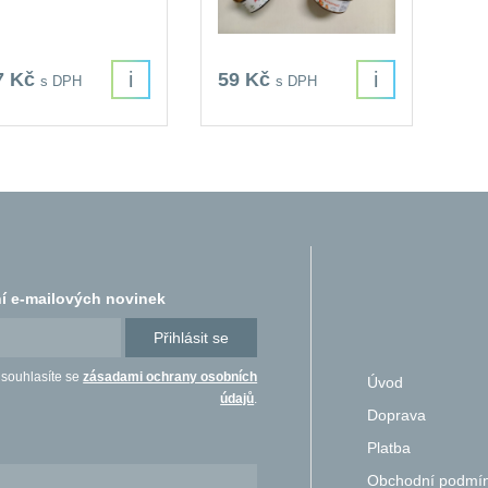
i
i
7 Kč
59 Kč
s DPH
s DPH
í e-mailových novinek
Přihlásit se
 souhlasíte se
zásadami ochrany osobních
Úvod
údajů
.
Doprava
Platba
Obchodní podmí