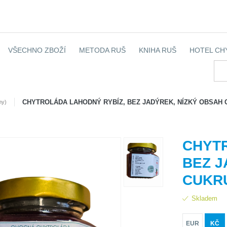
VŠECHNO ZBOŽÍ
METODA RUŠ
KNIHA RUŠ
HOTEL CH
CHYTROLÁDA LAHODNÝ RYBÍZ, BEZ JADÝREK, NÍZKÝ OBSAH 
my)
CHYT
BEZ J
CUKR
Skladem
EUR
KČ