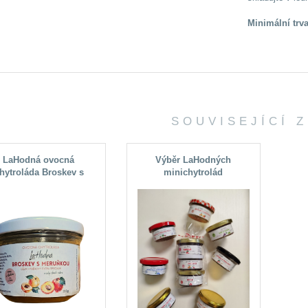
Minimální trv
SOUVISEJÍCÍ 
LaHodná ovocná
Výběr LaHodných
hytroláda Broskev s
minichytrolád
ruňkou, nízký obsah
cukru 10%