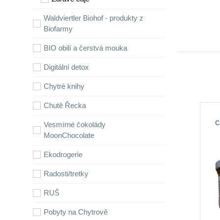
Waldviertler Biohof - produkty z
Biofarmy
BIO obilí a čerstvá mouka
Digitální detox
Chytré knihy
Chutě Řecka
C
Vesmírné čokolády
me
MoonChocolate
Ekodrogerie
Radosti/tretky
RUŠ
Pobyty na Chytrově