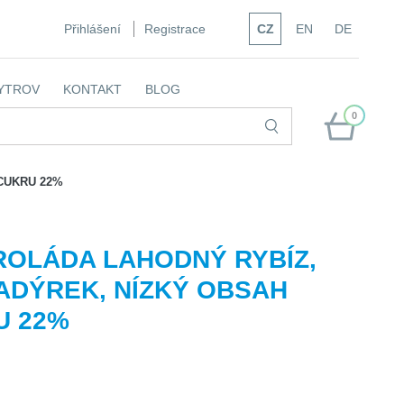
Přihlášení
Registrace
CZ
EN
DE
YTROV
KONTAKT
BLOG
0
CUKRU 22%
ROLÁDA LAHODNÝ RYBÍZ,
ADÝREK, NÍZKÝ OBSAH
U 22%