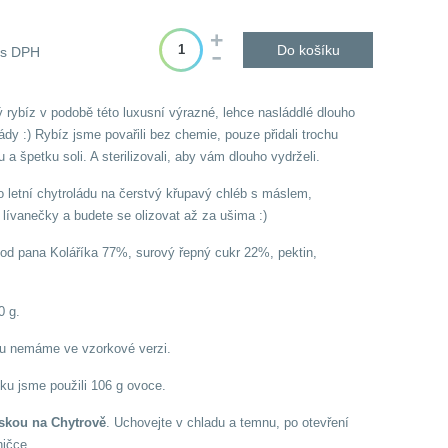
č
Do košíku
s DPH
 rybíz v podobě této luxusní výrazné, lehce nasláddlé dlouho
dy :) Rybíz jsme povařili bez chemie, pouze přidali trochu
u a špetku soli. A sterilizovali, aby vám dlouho vydrželi.
o letní chytroládu na čerstvý křupavý chléb s máslem,
 lívanečky a budete se olizovat až za ušima :)
 od pana Koláříka 77%, surový řepný cukr 22%, pektin,
0 g.
u nemáme ve vzorkové verzi.
ku jsme použili 106 g ovoce.
skou na Chytrově
. Uchovejte v chladu a temnu, po otevření
dničce.