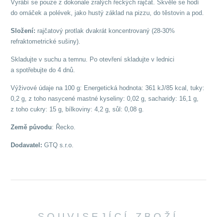
Vyrábí se pouze z dokonale zralých řeckých rajčat. Skvěle se hodí
do omáček a polévek, jako hustý základ na pizzu, do těstovin a pod.
Složení:
rajčatový protlak dvakrát koncentrovaný (28-30%
refraktometrické sušiny).
Skladujte v suchu a temnu. Po otevření skladujte v lednici
a spotřebujte do 4 dnů.
Výživové údaje na 100 g: Energetická hodnota: 361 kJ/85 kcal, tuky:
0,2 g, z toho nasycené mastné kyseliny: 0,02 g, sacharidy: 16,1 g,
z toho cukry: 15 g, bílkoviny: 4,2 g, sůl: 0,08 g.
Země původu
: Řecko.
Dodavatel:
GTQ s.r.o.
SOUVISEJÍCÍ ZBOŽÍ