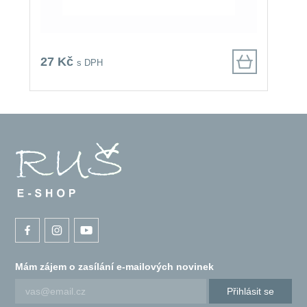
27 Kč
4
s DPH
Mám zájem o zasílání e-mailových novinek
Přihlásit se