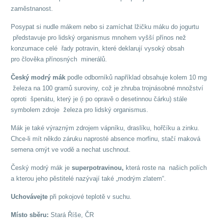
zaměstnanost.
Posypat si nudle mákem nebo si zamíchat lžičku máku do jogurtu
představuje pro lidský organismus mnohem vyšší přínos než
konzumace celé řady potravin, které deklarují vysoký obsah
pro člověka přínosných minerálů.
Český modrý mák
podle odborníků například obsahuje kolem 10 mg
železa na 100 gramů suroviny, což je zhruba trojnásobné množství
oproti špenátu, který je (i po opravě o desetinnou čárku) stále
symbolem zdroje železa pro lidský organismus.
Mák je také výrazným zdrojem vápníku, draslíku, hořčíku a zinku.
Chce-li mít někdo záruku naprosté absence morfinu, stačí maková
semena omýt ve vodě a nechat uschnout.
Český modrý mák je
superpotravinou,
která roste na našich polích
a kterou jeho pěstitelé nazývají také „modrým zlatem“.
Uchovávejte
při pokojové teplotě v suchu.
Místo sběru:
Stará Říše, ČR