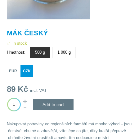
MÁK ČESKÝ
In stock
Hmotnost:
500 g
1 000 g
EUR
CZK
89
Kč
incl. VAT
Add to cart
Nakupovat potraviny od regionálních farmářů má mnoho výhod – jsou
čerstvé, chutné a zdravější, víte lépe co jíte, díky kratší přepravě
chráníte životní prostředí a navíc tím podporujete místní