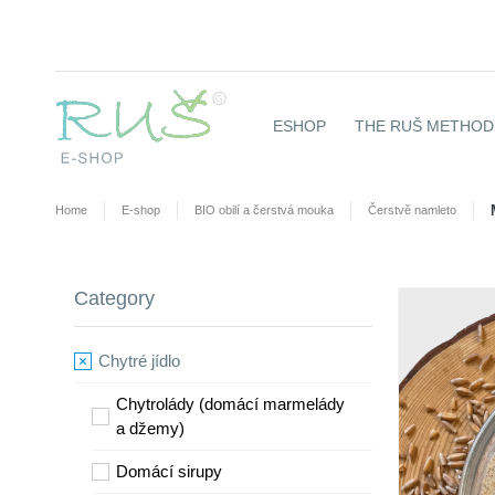
ESHOP
THE RUŠ METHOD 
Home
E-shop
BIO obilí a čerstvá mouka
Čerstvě namleto
Category
Chytré jídlo
Chytrolády (domácí marmelády
a džemy)
​Domácí sirupy