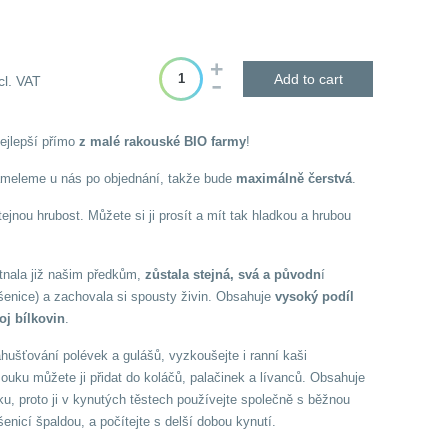
Add to cart
cl. VAT
nejlepší přímo
z malé rakouské BIO farmy
!
eleme u nás po objednání, takže bude
maximálně čerstvá
.
jnou hrubost. Můžete si ji prosít a mít tak hladkou a hrubou
tnala již našim předkům,
zůstala stejná, svá a původn
í
šenice) a zachovala si spousty živin. Obsahuje
vysoký podíl
oj bílkovin
.
hušťování polévek a gulášů, vyzkoušejte i ranní kaši
ouku můžete ji přidat do koláčů, palačinek a lívanců. Obsahuje
u, proto ji v kynutých těstech používejte společně s běžnou
enicí špaldou, a počítejte s delší dobou kynutí.