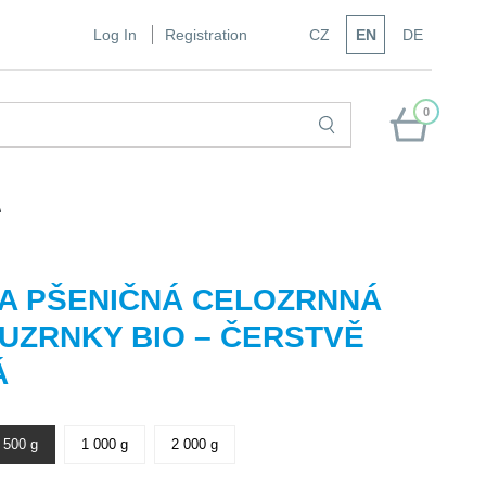
Log In
Registration
CZ
EN
DE
0
Á
A PŠENIČNÁ CELOZRNNÁ
UZRNKY BIO – ČERSTVĚ
Á
500 g
1 000 g
2 000 g