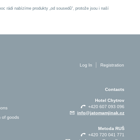
c rádi nabízíme produkty „od sousedů“, protože jsou i naší
Log In
Registration
Contacts
Hotel Chytrov
+420 607 093 096
ions
info@jatomamjinak.cz
n of goods
Metoda RUŠ
+420 720 041 771