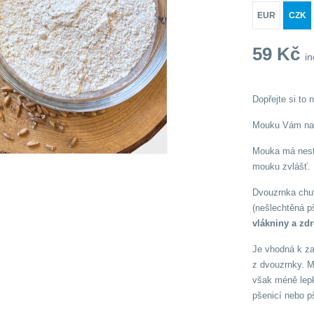
EUR
CZK
59
Kč
in
Dopřejte si to 
Mouku Vám nam
Mouka má neste
mouku zvlášť.
Dvouzrnka chu
(nešlechtěná p
vlákniny a zdr
Je vhodná k za
z dvouzrnky. M
však méně lepk
pšenicí nebo pš