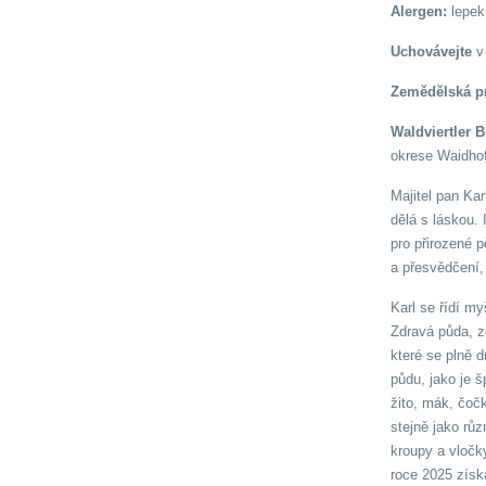
Alergen:
lepek
Uchovávejte
v 
Zemědělská p
Waldviertler 
okrese Waidhof
Majitel pan Ka
dělá s láskou. 
pro přirozené p
a přesvědčení, 
Karl se řídí my
Zdravá půda, zd
které se plně 
půdu, jako je 
žito, mák, čočk
stejně jako růz
kroupy a vločky
roce 2025 získa