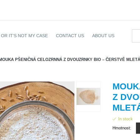
OR IT'S NOT MY CASE
CONTACT US
ABOUT US
MOUKA PŠENIČNÁ CELOZRNNÁ Z DVOUZRNKY BIO – ČERSTVĚ MLET
MOUK
Z DVO
MLET
In stock
Hmotnost: