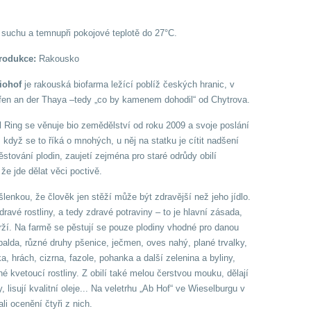
suchu a temnupři pokojové teplotě do 27°C.
rodukce:
Rakousko
Biohof
je rakouská biofarma ležící poblíž českých hranic, v
en an der Thaya –tedy „co by kamenem dohodil“ od Chytrova.
rl Ring se věnuje bio zemědělství od roku 2009 a svoje poslání
I když se to říká o mnohých, u něj na statku je cítit nadšení
ěstování plodin, zaujetí zejména pro staré odrůdy obilí
že jde dělat věci poctivě.
šlenkou, že člověk jen stěží může být zdravější než jeho jídlo.
ravé rostliny, a tedy zdravé potraviny – to je hlavní zásada,
drží. Na farmě se pěstují se pouze plodiny vhodné pro danou
špalda, různé druhy pšenice, ječmen, oves nahý, plané trvalky,
a, hrách, cizrna, fazole, pohanka a další zelenina a byliny,
né kvetoucí rostliny. Z obilí také melou čerstvou mouku, dělají
, lisují kvalitní oleje... Na veletrhu „Ab Hof“ ve Wieselburgu v
li ocenění čtyři z nich.