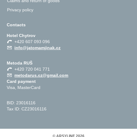
Claims and return of goods
Privacy policy
Contacts
Hotel Chytrov
+420 607 093 096
info@jatomamjinak.cz
Metoda RUŠ
+420 720 041 771
metodarus.cz@gmail.com
Card payment
Visa, MasterCard
BID: 23016116
Tax ID: CZ23016116
© ARSYLINE 2026