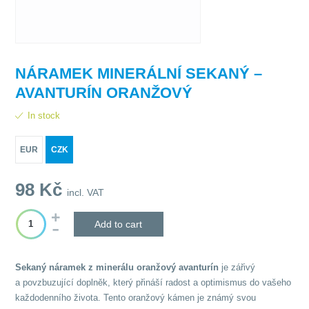
NÁRAMEK MINERÁLNÍ SEKANÝ –
AVANTURÍN ORANŽOVÝ
In stock
EUR
CZK
98
Kč
incl. VAT
Add to cart
Sekaný náramek z minerálu oranžový avanturín
je zářivý
a povzbuzující doplněk, který přináší radost a optimismus do vašeho
každodenního života. Tento oranžový kámen je známý svou