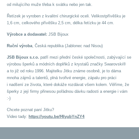
od milujícího muže třeba k svátku nebo jen tak.
Řetízek je vyroben z kvalitní chirurgické oceli. Velikostpřívěšku je
1,6 cm, celkového přívěšku 2,5 cm, délka řetízku je 44 cm.
Výrobce a dodavatel:
JSB Bijoux
Ruční výroba
, Česká republika (Jablonec nad Nisou)
JSB Bijoux s.r.o.
patří mezi přední české společnosti, zabývající se
výrobou šperků a módních doplňků z krystalů značky Swarovski®
a to již od roku 1996. Majitelku Jitku známe osobně, je to dáma
mnoha zájmů a talentů, plná tvořivé energie, zápalu pro práci
i nadšení ze života, které dokáže rozdávat všem kolem. Věříme, že
šperky z její firmy přinesou pořádnou dávku radosti a energie i vám
:-)
Chcete poznat paní Jitku?
Video tady:
https://youtu.be/f4IyubYnZY4