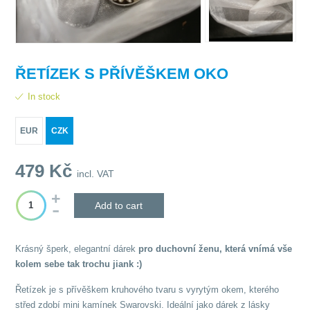
ŘETÍZEK S PŘÍVĚŠKEM OKO
In stock
EUR
CZK
479
Kč
incl. VAT
Add to cart
Krásný šperk, elegantní dárek
pro duchovní ženu, která vnímá vše
kolem sebe tak trochu jiank :)
Řetízek je s přívěškem kruhového tvaru s vyrytým okem, kterého
střed zdobí mini kamínek Swarovski. Ideální jako dárek z lásky