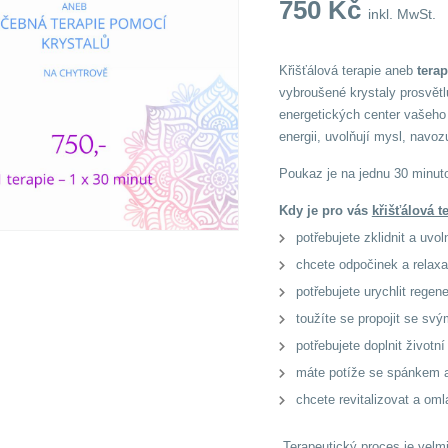
750
Kč
inkl. MwSt.
Křišťálová terapie aneb
tera
vybroušené krystaly prosvětl
energetických center vašeho t
energii, uvolňují mysl, navozu
Poukaz je na jednu 30 minuto
Kdy je pro vás
křišťálová t
potřebujete zklidnit a uvol
chcete odpočinek a relaxa
potřebujete urychlit regen
toužíte se propojit se svý
potřebujete doplnit životní
máte potíže se spánkem 
chcete revitalizovat a oml
Terapeutický proces je velmi