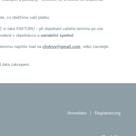
té, co obdržíme vaši platbu.
 také FAKTURU – při dojednání vašeho termínu po vás
edené v objednávce a
variabilní symbol
.
termínu napíšte mail na
chytrov@gmail.com
, nebo zavolejte
d data zakoupení.
Anmelden
Registrierung