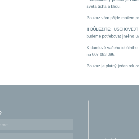
světa ticha a klidu.
Poukaz vám přijde mailem po
!! DŮLEŽITÉ:
USCHOVEJTE si
budeme potřebovat
jméno
uv
K domluvě vašeho ideálního 
na 607 093 096.
Poukaz je platný jeden rok o
?