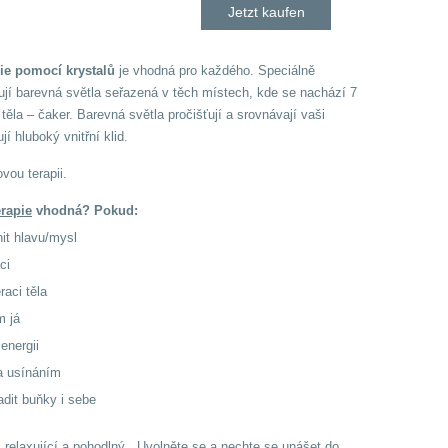
Jetzt kaufen
pie pomocí krystalů
je vhodná pro každého. Speciálně
ují barevná světla seřazená v těch místech, kde se nachází 7
ěla – čaker. Barevná světla pročišťují a srovnávají vaši
jí hluboký vnitřní klid.
vou terapii.
erapie
vhodná? Pokud:
nit hlavu/mysl
ci
eraci těla
m já
 energii
a usínáním
adit buňky i sebe
 relaxující a pohodlný. Uvolněte se a nechte se unášet do